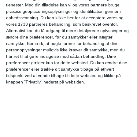
Bemærk:
Åbnes Momondo på mobiltelefon, så er
tjenester.
Med din tilladelse kan vi og vores partnere bruge
prisen samlet for 2 personer. Trivago viser
præcise geoplaceringsoplysninger og identifikation gennem
priserne pr. nat. Der er taget højde for dette i
enhedsscanning. Du kan klikke her for at acceptere vores og
vores 1733 partneres behandling, som beskrevet ovenfor.
ovenstående prisoversigt, men prisen kan ændre
Alternativt kan du få adgang til mere detaljerede oplysninger og
sig begge veje efter at rejsen er lagt op på
ændre dine præferencer, før du samtykker eller nægter
hjemmesiden.
samtykke.
Bemærk, at nogle former for behandling af dine
personoplysninger muligvis ikke kræver dit samtykke, men du
har ret til at gøre indsigelse mod sådan behandling. Dine
præferencer gælder kun for dette websted. Du kan ændre dine
Alternativt hotel 1 (Surin) –
Vis Hotel
– 120 m2
præferencer eller trække dit samtykke tilbage på ethvert
suite, og en besparelse på kr. 3.033, hvorved den
tidspunkt ved at vende tilbage til dette websted og klikke på
samlede pris ender på 29.307,-
knappen "Privatliv" nederst på websiden.
HOTEL 1 – PHUKET
(LONE ISLAND)