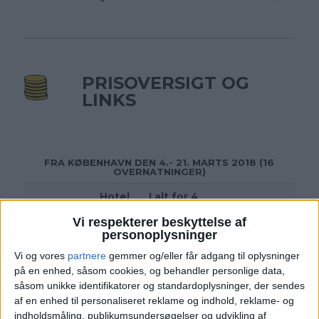
PRISOVERSIGT OG
LINKS
FRA KØBENHAVN DEN 4.- 21. MARTS 2018 (16
OVERNATNINGER)
Hotel
I alt for 4
Personer
Hotel
Fly
| Fly
personer
Vi respekterer beskyttelse af
personoplysninger
Vis
Hotel
1
Vi og vores
partnere
gemmer og/eller får adgang til oplysninger
14.672,- |
Vis
Vis
4
32.340,-
på en enhed, såsom cookies, og behandler personlige data,
17.668,-
Hotel 2
fly
såsom unikke identifikatorer og standardoplysninger, der sendes
Vis
af en enhed til personaliseret reklame og indhold, reklame- og
Hotel 3
indholdsmåling, publikumsundersøgelser og udvikling af