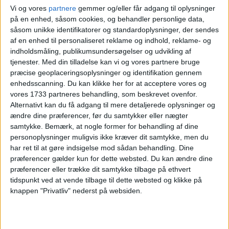
Vi og vores
partnere
gemmer og/eller får adgang til oplysninger
på en enhed, såsom cookies, og behandler personlige data,
såsom unikke identifikatorer og standardoplysninger, der sendes
af en enhed til personaliseret reklame og indhold, reklame- og
indholdsmåling, publikumsundersøgelser og udvikling af
tjenester.
Med din tilladelse kan vi og vores partnere bruge
præcise geoplaceringsoplysninger og identifikation gennem
enhedsscanning. Du kan klikke her for at acceptere vores og
vores 1733 partneres behandling, som beskrevet ovenfor.
Alternativt kan du få adgang til mere detaljerede oplysninger og
ændre dine præferencer, før du samtykker eller nægter
Nyder du at være tæt på hav og strand, når du skal
samtykke.
Bemærk, at nogle former for behandling af dine
holde ferie? Så vil du elske Helnan Marselis Hotel
personoplysninger muligvis ikke kræver dit samtykke, men du
med skøn beliggenhed lige ud til havet og kort
har ret til at gøre indsigelse mod sådan behandling. Dine
afstand fra centrum af Aarhus. På Helnan Marselis
præferencer gælder kun for dette websted. Du kan ændre dine
Hotel vil du opleve hotellets overlegne service og
præferencer eller trække dit samtykke tilbage på ethvert
sans for de små detaljer, der bare gør dit ophold
tidspunkt ved at vende tilbage til dette websted og klikke på
knappen "Privatliv" nederst på websiden.
lidt bedre. Med gratis yoga for gæsterne,
swimmingpool, fitnessfaciliteter, mødelokaler og
cykeludlejning er Helnan Marselis Hotel et oplagt