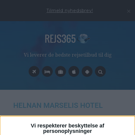
Tilmeld nyhedsbrev!
Vi leverer de bedste rejsetilbud til dig
HELNAN MARSELIS HOTEL





Vi respekterer beskyttelse af
personoplysninger