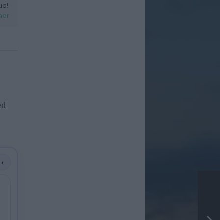
ud!
her
ed
›