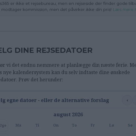
s365 er ikke et rejsebureau, men en rejseside der finder gode tilb
i modtager kommission, men det påvirker ikke din pris!
Læs mere 
LG DINE REJSEDATOER
ør vi det endnu nemmere at planlægge din næste ferie. M
s nye kalendersystem kan du selv indtaste dine ønskede
edatoer. Prøv det herunder:
‹
lg egne datoer - eller de alternative forslag
august 2026
Ma
Ti
On
To
Fr
Lø
Sø
Uge