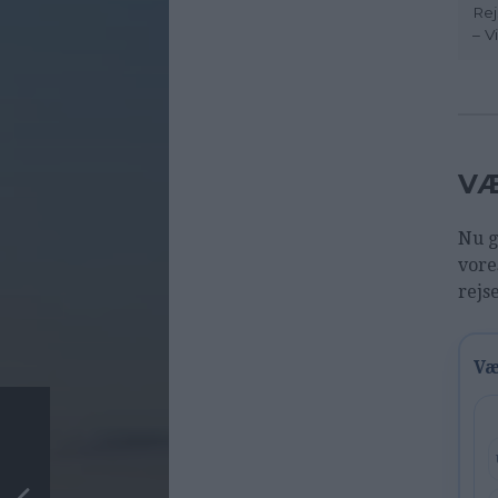
Rej
– V
VÆ
Nu g
vore
rejs
Væ