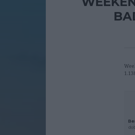
WEEKEN
BAD
Week
1.13
Be
dob