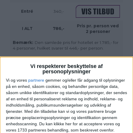
Entré
340,-
Pris pr. person ved
I ALT
786,-
2 personer
Bemærk:
Den samlede pris for hotellet er 1.785,- for
4 personer, hvilket svarer til 446,- per person.
Entré til Astrid Lindgrens Verden
købes direkte
hos parken
og koster i alt 1.990- SEK. (1.358,- DKK)
Vi respekterer beskyttelse af
for 2 voksne og 2 børn, hvilket svarer til 340,- DKK
personoplysninger
per person.
Vi og vores
partnere
gemmer og/eller får adgang til oplysninger
på en enhed, såsom cookies, og behandler personlige data,
såsom unikke identifikatorer og standardoplysninger, der sendes
af en enhed til personaliseret reklame og indhold, reklame- og
indholdsmåling, publikumsundersøgelser og udvikling af
tjenester.
Med din tilladelse kan vi og vores partnere bruge
præcise geoplaceringsoplysninger og identifikation gennem
enhedsscanning. Du kan klikke her for at acceptere vores og
vores 1733 partneres behandling, som beskrevet ovenfor.