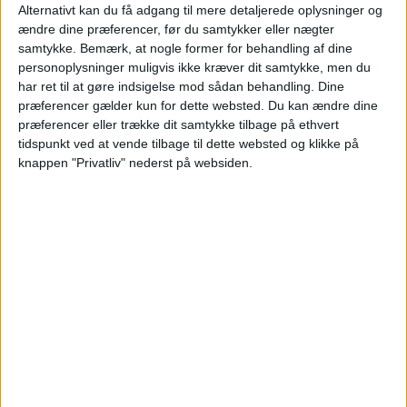
Alternativt kan du få adgang til mere detaljerede oplysninger og
ændre dine præferencer, før du samtykker eller nægter
samtykke.
Bemærk, at nogle former for behandling af dine
personoplysninger muligvis ikke kræver dit samtykke, men du
har ret til at gøre indsigelse mod sådan behandling. Dine
præferencer gælder kun for dette websted. Du kan ændre dine
præferencer eller trække dit samtykke tilbage på ethvert
HOTEL
tidspunkt ved at vende tilbage til dette websted og klikke på
knappen "Privatliv" nederst på websiden.
Björkbackens Karaktärshotell ligger i Vimmerby
i Småland og er et familievenligt hotel med en
særlig tilknytning til Astrid Lindgrens univers.
Hotellets værelser er opkaldt efter personer fra
Astrid Lindgrens barndom og fortællinger,