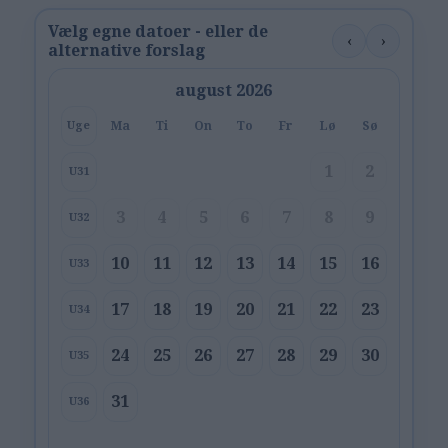
Vælg egne datoer - eller de
‹
›
alternative forslag
august 2026
Ma
Ti
On
To
Fr
Lø
Sø
Uge
1
2
U31
3
4
5
6
7
8
9
U32
10
11
12
13
14
15
16
U33
17
18
19
20
21
22
23
U34
24
25
26
27
28
29
30
U35
31
U36