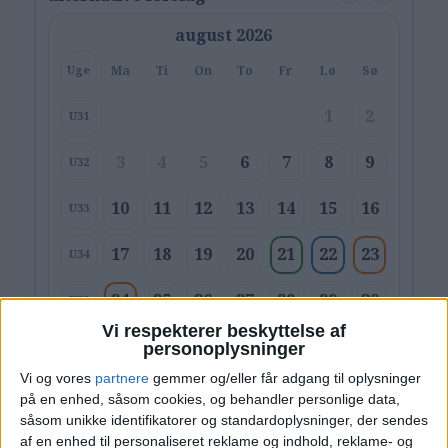
august 2026
Ma
Ti
On
To
Fr
Lø
Sø
Uge
1
2
U31
3
4
5
6
7
8
9
U32
10
11
12
13
14
15
16
U33
17
18
19
20
21
22
23
U34
24
25
26
27
28
29
30
U35
Vi respekterer beskyttelse af
31
personoplysninger
U36
Vi og vores
partnere
gemmer og/eller får adgang til oplysninger
på en enhed, såsom cookies, og behandler personlige data,
Alternative datoer:
Hotel: 21. - 22. aug.
såsom unikke identifikatorer og standardoplysninger, der sendes
Hotel: 22. - 23. aug.
Hotel: 23. - 24. aug.
af en enhed til personaliseret reklame og indhold, reklame- og