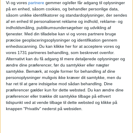
Vi og vores
partnere
gemmer og/eller får adgang til oplysninger
1
2
3
4
5
U27
på en enhed, såsom cookies, og behandler personlige data,
såsom unikke identifikatorer og standardoplysninger, der sendes
6
7
8
9
10
11
12
U28
af en enhed til personaliseret reklame og indhold, reklame- og
indholdsmåling, publikumsundersøgelser og udvikling af
13
14
15
16
17
18
19
tjenester.
Med din tilladelse kan vi og vores partnere bruge
U29
præcise geoplaceringsoplysninger og identifikation gennem
enhedsscanning. Du kan klikke her for at acceptere vores og
20
21
22
23
24
25
26
U30
vores 1731 partneres behandling, som beskrevet ovenfor.
Alternativt kan du få adgang til mere detaljerede oplysninger og
27
28
29
30
31
U31
ændre dine præferencer, før du samtykker eller nægter
samtykke.
Bemærk, at nogle former for behandling af dine
Alternative datoer:
Hotel: 12. - 13. jul.
personoplysninger muligvis ikke kræver dit samtykke, men du
har ret til at gøre indsigelse mod sådan behandling. Dine
Hotel: 19. - 20. jul.
Hotel: 24. - 25. jul.
præferencer gælder kun for dette websted. Du kan ændre dine
præferencer eller trække dit samtykke tilbage på ethvert
Ryd valg
Vis hotel
tidspunkt ved at vende tilbage til dette websted og klikke på
knappen "Privatliv" nederst på websiden.