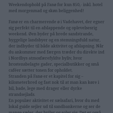
Weekendophold på Fanø
for kun 850,- inkl. hotel
med morgenmad og skøn beliggenhed!
Fanø er en charmerende ø i Vadehavet, der egner
sig perfekt til en afslappende og oplevelsesrig
weekend. Øen byder på brede sandstrande,
hyggelige landsbyer og en stemningsfuld natur,
der indbyder til både aktivitet og afslapning. Når
du ankommer med færgen træder du direkte ind
i Nordbys atmosfærefyldte byliv, hvor
brostensbelagte gader, specialbutikker og små
caféer sætter tonen for opholdet.
Stranden på Fanø er et kapitel for sig –
kilometerbred og fast nok til at man kan køre i
bil, bade, lege med drager eller dyrke
strandsejlads.
En populær aktivitet er sælsafari, hvor du med
lokal guide sejler ud til sandbankerne og ser de
mange sæler, der hviler og soler sig. Det er også