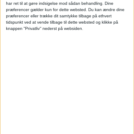
har ret til at gøre indsigelse mod sådan behandling. Dine
præferencer gælder kun for dette websted. Du kan ændre dine
præferencer eller trække dit samtykke tilbage på ethvert
tidspunkt ved at vende tilbage til dette websted og klikke på
knappen "Privatliv" nederst på websiden.
VÆLG DINE REJSEDATOER
Nu gør vi det endnu nemmere at planlægge din
næste ferie. Med vores nye kalendersystem kan
du selv indtaste dine ønskede rejsedatoer. Prøv
det herunder:
Vælg egne datoer - eller de
‹
›
alternative forslag
juli 2026
Ma
Ti
On
To
Fr
Lø
Sø
Uge