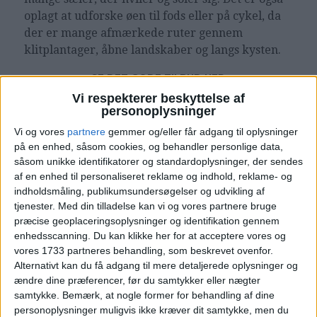
oplagt at udforske øen til fods eller på cykel, da
der er mange afmærkede ruter gennem
klitplantager, åbne landskaber og langs kysten.
SE DET GODE TILBUD HER
Vi respekterer beskyttelse af
personoplysninger
Vi og vores
partnere
gemmer og/eller får adgang til oplysninger
på en enhed, såsom cookies, og behandler personlige data,
Bemærk:
Den samlede pris for opholdet er 1.700-
såsom unikke identifikatorer og standardoplysninger, der sendes
for 2 personer i et dobbeltværelse, hvilket svarer til
af en enhed til personaliseret reklame og indhold, reklame- og
850,- per person.
indholdsmåling, publikumsundersøgelser og udvikling af
tjenester.
Med din tilladelse kan vi og vores partnere bruge
Rejs365 er ikke et rejsebureau, men en rejseside,
præcise geoplaceringsoplysninger og identifikation gennem
der finder gode tilbud! – Vi modtager kommission,
enhedsscanning. Du kan klikke her for at acceptere vores og
men det påvirker ikke din pris!
Læs mere her
vores 1733 partneres behandling, som beskrevet ovenfor.
Alternativt kan du få adgang til mere detaljerede oplysninger og
ændre dine præferencer, før du samtykker eller nægter
samtykke.
Bemærk, at nogle former for behandling af dine
personoplysninger muligvis ikke kræver dit samtykke, men du