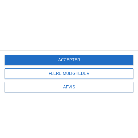
atmosfære. Om sommeren er der mulighed for
udendørs servering med udsigt over havnen,
mens de hyggelige indendørs lokaler er ideelle til
de koldere måneder. ​
Værelserne er indrettet med respekt for kroens
historie og har alle moderne faciliteter.
Morgenmaden er inkluderet i opholdet.
ACCEPTER
SE MERE HER
FLERE MULIGHEDER
AFVIS
Læs videre efter Annoncen
Annonce