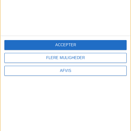
Med kort afstand til både Silkeborgs hyggelige
bymidte og smukke naturområder er Scandic
Silkeborg ideelt til både afslapning og oplevelser.
ACCEPTER
FLERE MULIGHEDER
SE MERE HER:
AFVIS
Læs videre efter Annoncen
Annonce