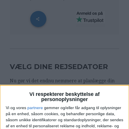
VÆLG DINE REJSEDATOER
Nu gør vi det endnu nemmere at planlægge din
næste ferie. Med vores nye kalendersystem kan
Vi respekterer beskyttelse af
du selv indtaste dine ønskede rejsedatoer. Prøv
personoplysninger
det herunder:
Vi og vores
partnere
gemmer og/eller får adgang til oplysninger
på en enhed, såsom cookies, og behandler personlige data,
Vælg egne datoer - eller de
såsom unikke identifikatorer og standardoplysninger, der sendes
‹
›
alternative forslag
af en enhed til personaliseret reklame og indhold, reklame- og