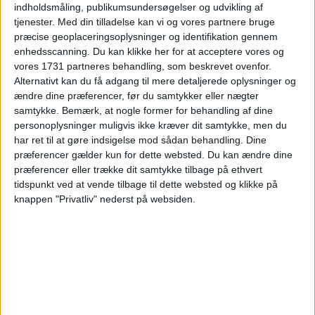
indholdsmåling, publikumsundersøgelser og udvikling af
juli 2026
tjenester.
Med din tilladelse kan vi og vores partnere bruge
præcise geoplaceringsoplysninger og identifikation gennem
Ma
Ti
On
To
Fr
Lø
Sø
Uge
enhedsscanning. Du kan klikke her for at acceptere vores og
vores 1731 partneres behandling, som beskrevet ovenfor.
1
2
3
4
5
U27
Alternativt kan du få adgang til mere detaljerede oplysninger og
ændre dine præferencer, før du samtykker eller nægter
6
7
8
9
10
11
12
U28
samtykke.
Bemærk, at nogle former for behandling af dine
personoplysninger muligvis ikke kræver dit samtykke, men du
13
14
15
16
17
18
19
U29
har ret til at gøre indsigelse mod sådan behandling. Dine
præferencer gælder kun for dette websted. Du kan ændre dine
præferencer eller trække dit samtykke tilbage på ethvert
20
21
22
23
24
25
26
U30
tidspunkt ved at vende tilbage til dette websted og klikke på
knappen "Privatliv" nederst på websiden.
27
28
29
30
31
U31
Alternative datoer:
Hotel: 4. - 5. jul.
Hotel: 11. - 12. jul.
Hotel: 1. - 2. aug.
Ryd valg
Vis hotel