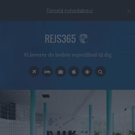
Tilmeld nyhedsbrev!
Vi leverer de bedste rejsetilbud til dig