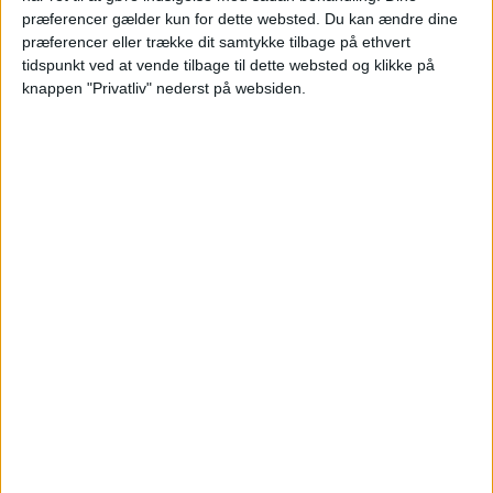
præferencer gælder kun for dette websted. Du kan ændre dine
Læs videre efter Annoncen
Annonce
præferencer eller trække dit samtykke tilbage på ethvert
tidspunkt ved at vende tilbage til dette websted og klikke på
knappen "Privatliv" nederst på websiden.
HOTEL