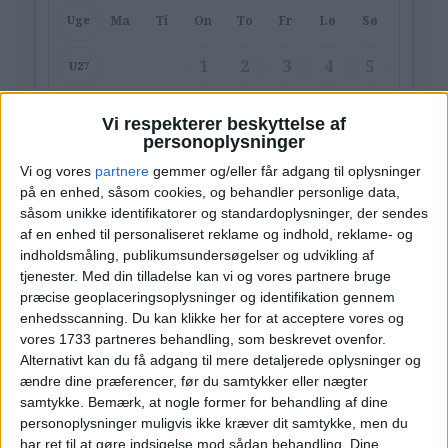
Ma
Ti
On
To
Fr
Lø
Sø
Uge
1
2
3
4
5
U27
6
7
8
9
10
11
12
U28
Vi respekterer beskyttelse af
personoplysninger
13
14
15
16
17
18
19
U29
Vi og vores
partnere
gemmer og/eller får adgang til oplysninger
på en enhed, såsom cookies, og behandler personlige data,
20
21
22
23
24
25
26
U30
såsom unikke identifikatorer og standardoplysninger, der sendes
af en enhed til personaliseret reklame og indhold, reklame- og
27
28
29
30
31
U31
indholdsmåling, publikumsundersøgelser og udvikling af
tjenester.
Med din tilladelse kan vi og vores partnere bruge
præcise geoplaceringsoplysninger og identifikation gennem
Ryd valg
Vis hotel
enhedsscanning. Du kan klikke her for at acceptere vores og
vores 1733 partneres behandling, som beskrevet ovenfor.
Alternativt kan du få adgang til mere detaljerede oplysninger og
ændre dine præferencer, før du samtykker eller nægter
samtykke.
Bemærk, at nogle former for behandling af dine
personoplysninger muligvis ikke kræver dit samtykke, men du
har ret til at gøre indsigelse mod sådan behandling. Dine