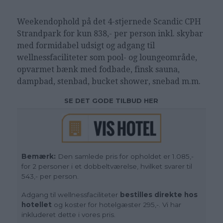
Weekendophold på det 4-stjernede Scandic CPH
Strandpark
for kun 838,- per person inkl. skybar
med formidabel udsigt og adgang til
wellnessfaciliteter som pool- og loungeområde,
opvarmet bænk med fodbade, finsk sauna,
dampbad, stenbad, bucket shower, snebad m.m.
SE DET GODE TILBUD HER
Bemærk:
Den samlede pris for opholdet er 1.085,-
for 2 personer i et dobbeltværelse, hvilket svarer til
543,- per person.
Adgang til wellnessfaciliteter
bestilles direkte hos
hotellet
og koster for hotelgæster 295,-. Vi har
inkluderet dette i vores pris.