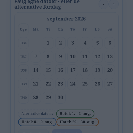
Vælg egne datoer - eller de
‹
›
alternative forslag
september 2026
Ma
Ti
On
To
Fr
Lø
Sø
Uge
1
2
3
4
5
6
U36
7
8
9
10
11
12
13
U37
14
15
16
17
18
19
20
U38
21
22
23
24
25
26
27
U39
28
29
30
U40
Alternative datoer:
Hotel: 1. - 2. aug.
Hotel: 8. - 9. aug.
Hotel: 29. - 30. aug.