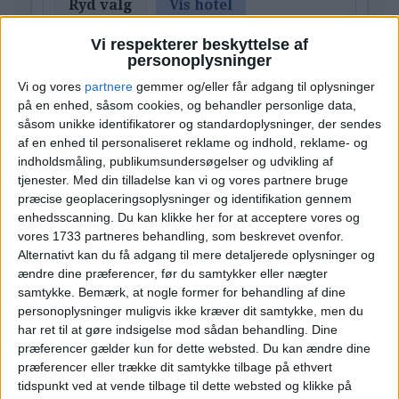
Ryd valg
Vis hotel
Vi respekterer beskyttelse af
personoplysninger
Vi og vores
partnere
gemmer og/eller får adgang til oplysninger
på en enhed, såsom cookies, og behandler personlige data,
såsom unikke identifikatorer og standardoplysninger, der sendes
Læs videre efter Annoncen
af en enhed til personaliseret reklame og indhold, reklame- og
Annonce
indholdsmåling, publikumsundersøgelser og udvikling af
tjenester.
Med din tilladelse kan vi og vores partnere bruge
præcise geoplaceringsoplysninger og identifikation gennem
enhedsscanning. Du kan klikke her for at acceptere vores og
vores 1733 partneres behandling, som beskrevet ovenfor.
Alternativt kan du få adgang til mere detaljerede oplysninger og
PRISOVERSIGT
ændre dine præferencer, før du samtykker eller nægter
samtykke.
Bemærk, at nogle former for behandling af dine
personoplysninger muligvis ikke kræver dit samtykke, men du
12. – 13. SEP 2026
har ret til at gøre indsigelse mod sådan behandling. Dine
præferencer gælder kun for dette websted. Du kan ændre dine
HOTEL
543,-
præferencer eller trække dit samtykke tilbage på ethvert
tidspunkt ved at vende tilbage til dette websted og klikke på