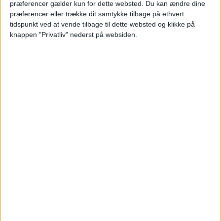
Ryd valg
Vis hotel
præferencer gælder kun for dette websted. Du kan ændre dine
præferencer eller trække dit samtykke tilbage på ethvert
tidspunkt ved at vende tilbage til dette websted og klikke på
knappen "Privatliv" nederst på websiden.
Læs videre efter Annoncen
Annonce
HOTEL