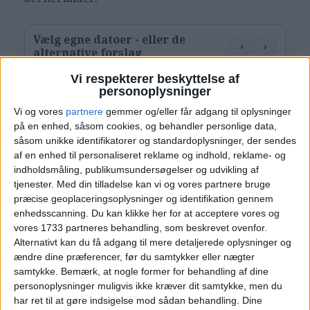
Vælg egne datoer - eller de
‹
›
alternative forslag
Vi respekterer beskyttelse af
juli 2026
personoplysninger
Ma
Ti
On
To
Fr
Lø
Sø
Uge
Vi og vores
partnere
gemmer og/eller får adgang til oplysninger
på en enhed, såsom cookies, og behandler personlige data,
1
2
3
4
5
U27
såsom unikke identifikatorer og standardoplysninger, der sendes
af en enhed til personaliseret reklame og indhold, reklame- og
6
7
8
9
10
11
12
U28
indholdsmåling, publikumsundersøgelser og udvikling af
tjenester.
Med din tilladelse kan vi og vores partnere bruge
præcise geoplaceringsoplysninger og identifikation gennem
13
14
15
16
17
18
19
U29
enhedsscanning. Du kan klikke her for at acceptere vores og
vores 1733 partneres behandling, som beskrevet ovenfor.
20
21
22
23
24
25
26
U30
Alternativt kan du få adgang til mere detaljerede oplysninger og
ændre dine præferencer, før du samtykker eller nægter
27
28
29
30
31
U31
samtykke.
Bemærk, at nogle former for behandling af dine
personoplysninger muligvis ikke kræver dit samtykke, men du
har ret til at gøre indsigelse mod sådan behandling. Dine