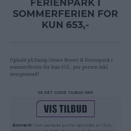
FERIENPARK I
SOMMERFERIEN FOR
KUN 653,-
Ophold på Damp Ostsee Resort & Ferienpark i
sommerferien for kun 653,- per person inkl.
morgenmad!
SE DET GODE TILBUD HER
Bemærk:
Den samlede pris for opholdet er 1.305,-
for 2 personer i et dobbeltværelse, hvilket svarer til