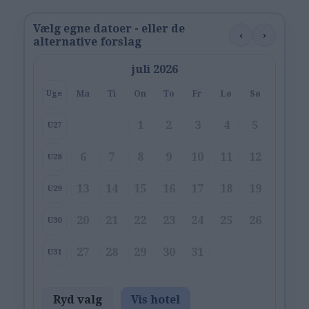
Vælg egne datoer - eller de
‹
›
alternative forslag
juli 2026
Ma
Ti
On
To
Fr
Lø
Sø
Uge
1
2
3
4
5
U27
6
7
8
9
10
11
12
U28
13
14
15
16
17
18
19
U29
20
21
22
23
24
25
26
U30
27
28
29
30
31
U31
Ryd valg
Vis hotel