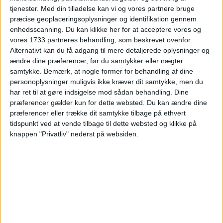
juli 2026
tjenester.
Med din tilladelse kan vi og vores partnere bruge
præcise geoplaceringsoplysninger og identifikation gennem
Ma
Ti
On
To
Fr
Lø
Sø
Uge
enhedsscanning. Du kan klikke her for at acceptere vores og
vores 1733 partneres behandling, som beskrevet ovenfor.
1
2
3
4
5
U27
Alternativt kan du få adgang til mere detaljerede oplysninger og
ændre dine præferencer, før du samtykker eller nægter
6
7
8
9
10
11
12
samtykke.
Bemærk, at nogle former for behandling af dine
U28
personoplysninger muligvis ikke kræver dit samtykke, men du
har ret til at gøre indsigelse mod sådan behandling. Dine
13
14
15
16
17
18
19
U29
præferencer gælder kun for dette websted. Du kan ændre dine
præferencer eller trække dit samtykke tilbage på ethvert
20
21
22
23
24
25
26
U30
tidspunkt ved at vende tilbage til dette websted og klikke på
knappen "Privatliv" nederst på websiden.
27
28
29
30
31
U31
Alternative datoer:
Hotel: 5. - 6. jul.
Hotel: 12. - 13. jul.
Hotel: 17. - 18. jul.
Ryd valg
Vis hotel