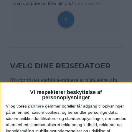
men det påvirker ikke din pris!
Læs mere her
VÆLG DINE REJSEDATOER
Nu gør vi det endnu nemmere at planlægge din
næste ferie. Med vores nye kalendersystem kan
Vi respekterer beskyttelse af
du selv indtaste dine ønskede rejsedatoer. Prøv
personoplysninger
det herunder:
Vi og vores
partnere
gemmer og/eller får adgang til oplysninger
på en enhed, såsom cookies, og behandler personlige data,
såsom unikke identifikatorer og standardoplysninger, der sendes
Vælg egne datoer - eller de
‹
›
alternative forslag
af en enhed til personaliseret reklame og indhold, reklame- og
indholdsmåling, publikumsundersøgelser og udvikling af