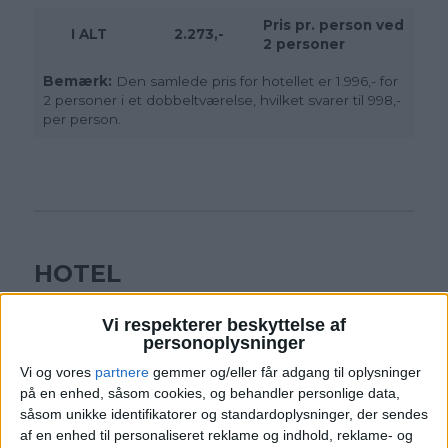
Pris pr. person ved
I ALT
2.273,-
2 personer
Bemærk:
Den samlede pris for hotellet er 1.996,- for
2 personer i et dobbeltværelse, hvilket svarer til 998,-
per person.
HOTEL
Vi respekterer beskyttelse af
personoplysninger
Vi og vores
partnere
gemmer og/eller får adgang til oplysninger
på en enhed, såsom cookies, og behandler personlige data,
såsom unikke identifikatorer og standardoplysninger, der sendes
af en enhed til personaliseret reklame og indhold, reklame- og