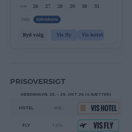
26
27
28
29
30
31
U44
Vælg:
København
Ryd valg
Vis fly
Vis hotel
PRISOVERSIGT
KØBENHAVN: 25. – 29. OKT 26 (4 NÆTTER)
HOTEL
998,-
FLY
1.275,-