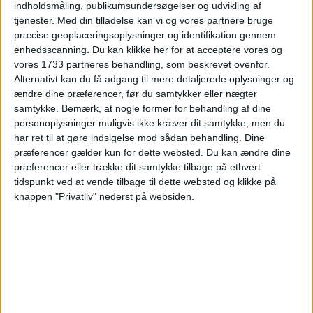
indholdsmåling, publikumsundersøgelser og udvikling af
tjenester.
Med din tilladelse kan vi og vores partnere bruge
præcise geoplaceringsoplysninger og identifikation gennem
enhedsscanning. Du kan klikke her for at acceptere vores og
vores 1733 partneres behandling, som beskrevet ovenfor.
Alternativt kan du få adgang til mere detaljerede oplysninger og
ændre dine præferencer, før du samtykker eller nægter
Odalys City Lyon Bioparc ligger i et roligt og
samtykke.
Bemærk, at nogle former for behandling af dine
grønt område i det østlige Lyon, tæt på
personoplysninger muligvis ikke kræver dit samtykke, men du
hospitaler, universiteter og byens
har ret til at gøre indsigelse mod sådan behandling. Dine
præferencer gælder kun for dette websted. Du kan ændre dine
erhvervskvarterer. Lejlighedshotellet tilbyder
præferencer eller trække dit samtykke tilbage på ethvert
moderne studios og lejligheder med tekøkken,
tidspunkt ved at vende tilbage til dette websted og klikke på
spiseplads og komfortable opholdsområder,
knappen "Privatliv" nederst på websiden.
hvilket gør det velegnet til både korte ophold og
længere besøg. Indretningen er enkel og nutidig
med fokus på funktionalitet og komfort, og
atmosfæren er afslappet og hjemlig.
Hotellet har morgenmadsservering,
fitnessfaciliteter og fællesområder, hvor man