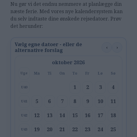
Nu gør vi det endnu nemmere at planlægge din
næste ferie. Med vores nye kalendersystem kan
du selv indtaste dine ønskede rejsedatoer. Prøv
det herunder:
Vælg egne datoer - eller de
‹
›
alternative forslag
oktober 2026
Ma
Ti
On
To
Fr
Lø
Sø
Uge
1
2
3
4
U40
5
6
7
8
9
10
11
U41
12
13
14
15
16
17
18
U42
19
20
21
22
23
24
25
U43