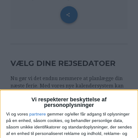
VÆLG DINE REJSEDATOER
Nu gør vi det endnu nemmere at planlægge din
næste ferie. Med vores nye kalendersystem kan
du selv indtaste dine ønskede rejsedatoer. Prøv
Vi respekterer beskyttelse af
det herunder:
personoplysninger
Vi og vores
partnere
gemmer og/eller får adgang til oplysninger
Vælg egne datoer - eller de
på en enhed, såsom cookies, og behandler personlige data,
‹
›
alternative forslag
såsom unikke identifikatorer og standardoplysninger, der sendes
af en enhed til personaliseret reklame og indhold, reklame- og
juli 2026