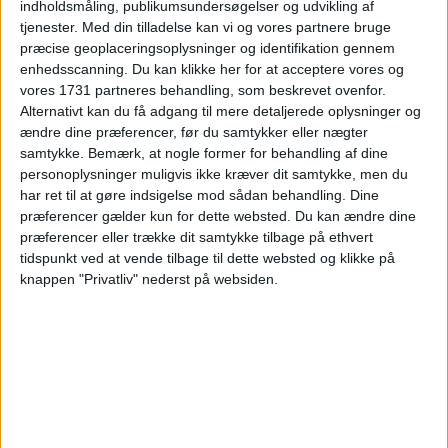
indholdsmåling, publikumsundersøgelser og udvikling af
tjenester.
Med din tilladelse kan vi og vores partnere bruge
Ma
Ti
On
To
Fr
Lø
Sø
Uge
præcise geoplaceringsoplysninger og identifikation gennem
enhedsscanning. Du kan klikke her for at acceptere vores og
1
2
3
4
5
U27
vores 1731 partneres behandling, som beskrevet ovenfor.
Alternativt kan du få adgang til mere detaljerede oplysninger og
6
7
8
9
10
11
12
U28
ændre dine præferencer, før du samtykker eller nægter
samtykke.
Bemærk, at nogle former for behandling af dine
13
14
15
16
17
18
19
U29
personoplysninger muligvis ikke kræver dit samtykke, men du
har ret til at gøre indsigelse mod sådan behandling. Dine
20
21
22
23
24
25
26
præferencer gælder kun for dette websted. Du kan ændre dine
U30
præferencer eller trække dit samtykke tilbage på ethvert
tidspunkt ved at vende tilbage til dette websted og klikke på
27
28
29
30
31
U31
knappen "Privatliv" nederst på websiden.
Ryd valg
Vis hotel