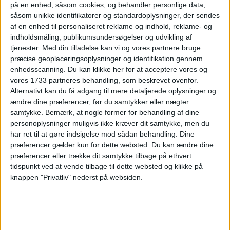
på en enhed, såsom cookies, og behandler personlige data,
VÆLG DINE REJSEDATOER
såsom unikke identifikatorer og standardoplysninger, der sendes
af en enhed til personaliseret reklame og indhold, reklame- og
indholdsmåling, publikumsundersøgelser og udvikling af
Nu gør vi det endnu nemmere at planlægge din
tjenester.
Med din tilladelse kan vi og vores partnere bruge
næste ferie. Med vores nye kalendersystem kan
præcise geoplaceringsoplysninger og identifikation gennem
du selv indtaste dine ønskede rejsedatoer. Prøv
enhedsscanning. Du kan klikke her for at acceptere vores og
det herunder:
vores 1733 partneres behandling, som beskrevet ovenfor.
Alternativt kan du få adgang til mere detaljerede oplysninger og
ændre dine præferencer, før du samtykker eller nægter
Vælg egne datoer - eller de
samtykke.
Bemærk, at nogle former for behandling af dine
‹
›
alternative forslag
personoplysninger muligvis ikke kræver dit samtykke, men du
har ret til at gøre indsigelse mod sådan behandling. Dine
juni 2026
præferencer gælder kun for dette websted. Du kan ændre dine
præferencer eller trække dit samtykke tilbage på ethvert
Ma
Ti
On
To
Fr
Lø
Sø
Uge
tidspunkt ved at vende tilbage til dette websted og klikke på
knappen "Privatliv" nederst på websiden.
1
2
3
4
5
6
7
U23
8
9
10
11
12
13
14
U24
15
16
17
18
19
20
21
U25