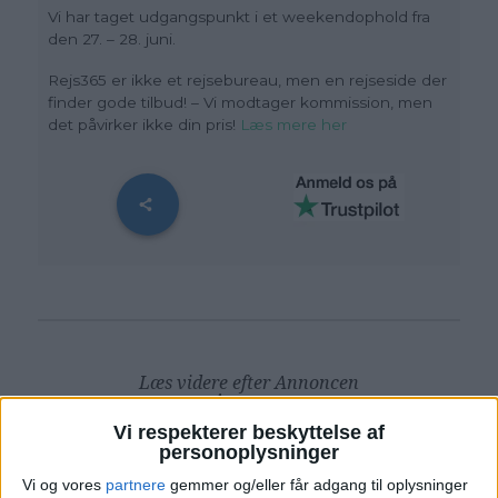
Vi har taget udgangspunkt i et weekendophold fra
den 27. – 28. juni.
Rejs365 er ikke et rejsebureau, men en rejseside der
finder gode tilbud! – Vi modtager kommission, men
det påvirker ikke din pris!
Læs mere her
Læs videre efter Annoncen
Annonce
Vi respekterer beskyttelse af
personoplysninger
Vi og vores
partnere
gemmer og/eller får adgang til oplysninger