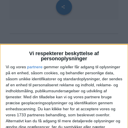
Læs videre efter Annoncen
Vi respekterer beskyttelse af
Annonce
personoplysninger
Vi og vores
partnere
gemmer og/eller får adgang til oplysninger
på en enhed, såsom cookies, og behandler personlige data,
såsom unikke identifikatorer og standardoplysninger, der sendes
af en enhed til personaliseret reklame og indhold, reklame- og
VÆLG DINE REJSEDATOER
indholdsmåling, publikumsundersøgelser og udvikling af
tjenester.
Med din tilladelse kan vi og vores partnere bruge
Nu gør vi det endnu nemmere at planlægge din
præcise geoplaceringsoplysninger og identifikation gennem
enhedsscanning. Du kan klikke her for at acceptere vores og
næste ferie. Med vores nye kalendersystem kan
vores 1733 partneres behandling, som beskrevet ovenfor.
du selv indtaste dine ønskede rejsedatoer. Prøv
Alternativt kan du få adgang til mere detaljerede oplysninger og
det herunder:
ændre dine præferencer, før du samtykker eller nægter