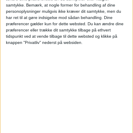
samtykke.
Bemærk, at nogle former for behandling af dine
personoplysninger muligvis ikke kræver dit samtykke, men du
Vælg egne datoer - eller de
‹
›
har ret til at gøre indsigelse mod sådan behandling. Dine
alternative forslag
præferencer gælder kun for dette websted. Du kan ændre dine
juni 2026
præferencer eller trække dit samtykke tilbage på ethvert
tidspunkt ved at vende tilbage til dette websted og klikke på
Ma
Ti
On
To
Fr
Lø
Sø
Uge
knappen "Privatliv" nederst på websiden.
1
2
3
4
5
6
7
U23
8
9
10
11
12
13
14
U24
15
16
17
18
19
20
21
U25
22
23
24
25
26
27
28
U26
29
30
U27
Alternative datoer:
Hotel: 21. - 22. jun.