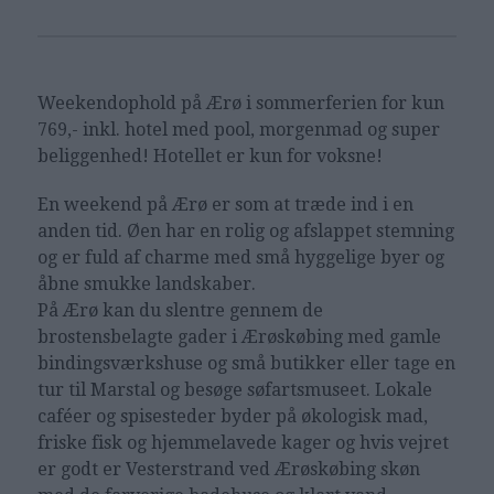
Weekendophold på Ærø i sommerferien
for kun
769,- inkl. hotel med pool, morgenmad og super
beliggenhed! Hotellet er kun for voksne!
En weekend på Ærø er som at træde ind i en
anden tid. Øen har en rolig og afslappet stemning
og er fuld af charme med små hyggelige byer og
åbne smukke landskaber.
På Ærø kan du slentre gennem de
brostensbelagte gader i Ærøskøbing med gamle
bindingsværkshuse og små butikker eller tage en
tur til Marstal og besøge søfartsmuseet. Lokale
caféer og spisesteder byder på økologisk mad,
friske fisk og hjemmelavede kager og hvis vejret
er godt er Vesterstrand ved Ærøskøbing skøn