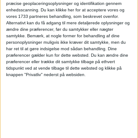
præcise geoplaceringsoplysninger og identifikation gennem
enhedsscanning. Du kan klikke her for at acceptere vores og
vores 1733 partneres behandling, som beskrevet ovenfor.
Alternativt kan du få adgang til mere detaljerede oplysninger og
ændre dine præferencer, før du samtykker eller nægter
VÆLG DINE REJSEDATOER
samtykke.
Bemærk, at nogle former for behandling af dine
personoplysninger muligvis ikke kræver dit samtykke, men du
har ret til at gøre indsigelse mod sådan behandling. Dine
Nu gør vi det endnu nemmere at planlægge din
præferencer gælder kun for dette websted. Du kan ændre dine
næste ferie. Med vores nye kalendersystem kan
præferencer eller trække dit samtykke tilbage på ethvert
du selv indtaste dine ønskede rejsedatoer. Prøv
tidspunkt ved at vende tilbage til dette websted og klikke på
det herunder:
knappen "Privatliv" nederst på websiden.
Vælg egne datoer - eller de
‹
›
alternative forslag
juli 2026
Ma
Ti
On
To
Fr
Lø
Sø
Uge
1
2
3
4
5
U27