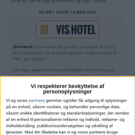
med de farverige badehuse og klart vand.
SE DET GODE TILBUD HER
Bemærk:
Den samlede pris for opholdet er 1.537,-
for 2 personer i et dobbeltværelse, hvilket svarer til
769,- per person.
Der kan være mindre prisforskelle på mobil og pc.
Undersøg med fordel, hvor det er billigst inden
bestilling.
Vi respekterer beskyttelse af
personoplysninger
Rejs365 er ikke et rejsebureau, men en rejseside,
der finder gode tilbud! – Vi modtager kommission,
Vi og vores
partnere
gemmer og/eller får adgang til oplysninger
men det påvirker ikke din pris!
Læs mere her
på en enhed, såsom cookies, og behandler personlige data,
såsom unikke identifikatorer og standardoplysninger, der sendes
af en enhed til personaliseret reklame og indhold, reklame- og
indholdsmåling, publikumsundersøgelser og udvikling af
tjenester.
Med din tilladelse kan vi og vores partnere bruge