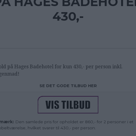
Å HAGES BADEHOTE
430,-
ld på Hages Badehotel for kun 430,- per person inkl.
genmad!
SE DET GODE TILBUD HER
mærk:
Den samlede pris for opholdet er 860,- for 2 personer i et
beltværelse, hvilket svarer til 430,- per person.