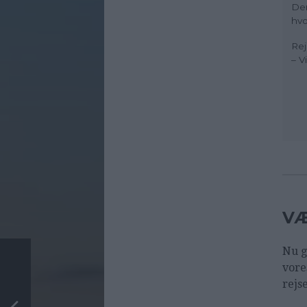
Der
hvo
Rej
– V
VÆ
Nu g
vore
rejs