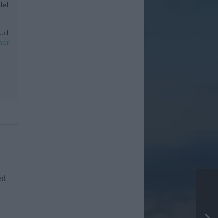
el,
ud!
her
ed