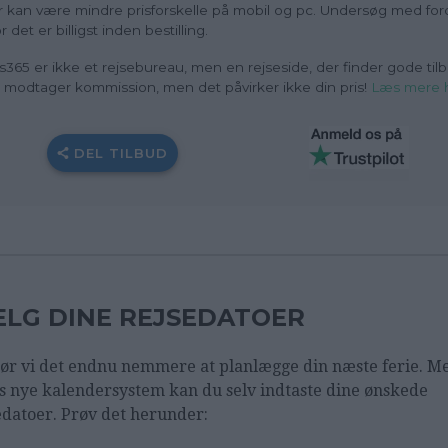
 kan være mindre prisforskelle på mobil og pc. Undersøg med ford
r det er billigst inden bestilling.
s365 er ikke et rejsebureau, men en rejseside, der finder gode tilb
i modtager kommission, men det påvirker ikke din pris
!
Læs mere 
DEL TILBUD
LG DINE REJSEDATOER
ør vi det endnu nemmere at planlægge din næste ferie. M
s nye kalendersystem kan du selv indtaste dine ønskede
edatoer. Prøv det herunder: