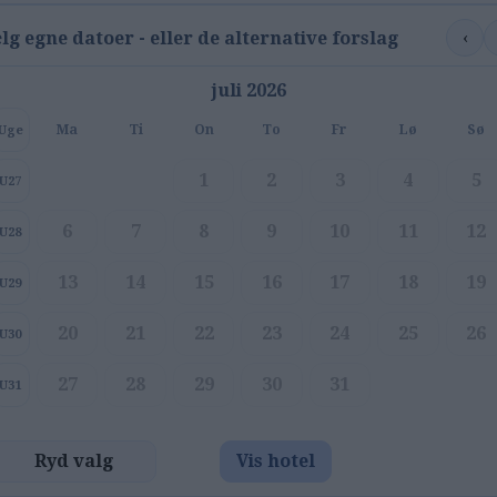
‹
lg egne datoer - eller de alternative forslag
juli 2026
Ma
Ti
On
To
Fr
Lø
Sø
Uge
1
2
3
4
5
U27
6
7
8
9
10
11
12
U28
13
14
15
16
17
18
19
U29
20
21
22
23
24
25
26
U30
27
28
29
30
31
U31
Ryd valg
Vis hotel