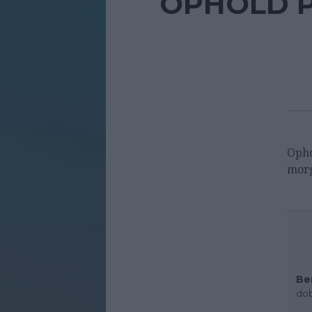
OPHOLD P
Opho
mor
Be
dob