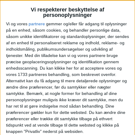
du selv indtaste dine ønskede rejsedatoer. Prøv
det herunder:
Vi respekterer beskyttelse af
personoplysninger
Vi og vores
partnere
gemmer og/eller får adgang til oplysninger
Vælg egne datoer - eller de
‹
›
på en enhed, såsom cookies, og behandler personlige data,
alternative forslag
såsom unikke identifikatorer og standardoplysninger, der sendes
juli 2026
af en enhed til personaliseret reklame og indhold, reklame- og
indholdsmåling, publikumsundersøgelser og udvikling af
Ma
Ti
On
To
Fr
Lø
Sø
Uge
tjenester.
Med din tilladelse kan vi og vores partnere bruge
præcise geoplaceringsoplysninger og identifikation gennem
1
2
3
4
5
enhedsscanning. Du kan klikke her for at acceptere vores og
U27
vores 1733 partneres behandling, som beskrevet ovenfor.
Alternativt kan du få adgang til mere detaljerede oplysninger og
6
7
8
9
10
11
12
U28
ændre dine præferencer, før du samtykker eller nægter
samtykke.
Bemærk, at nogle former for behandling af dine
13
14
15
16
17
18
19
U29
personoplysninger muligvis ikke kræver dit samtykke, men du
har ret til at gøre indsigelse mod sådan behandling. Dine
20
21
22
23
24
25
26
U30
præferencer gælder kun for dette websted. Du kan ændre dine
præferencer eller trække dit samtykke tilbage på ethvert
27
28
29
30
31
U31
tidspunkt ved at vende tilbage til dette websted og klikke på
knappen "Privatliv" nederst på websiden.