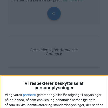
men det påvirker ikke din pris!
Læs mere her
Læs videre efter Annoncen
Annonce
HOTEL
Vi respekterer beskyttelse af
personoplysninger
Vi og vores
partnere
gemmer og/eller får adgang til oplysninger
på en enhed, såsom cookies, og behandler personlige data,
såsom unikke identifikatorer og standardoplysninger, der sendes