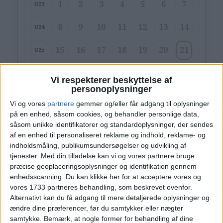
1
2
3
4
5
6
7
U23
8
9
10
11
12
13
14
U24
15
16
17
18
19
20
21
U25
22
23
24
25
26
27
28
U26
Vi respekterer beskyttelse af
personoplysninger
29
30
U27
Vi og vores
partnere
gemmer og/eller får adgang til oplysninger
på en enhed, såsom cookies, og behandler personlige data,
Alternative datoer:
Hotel: 21. - 22. jun.
såsom unikke identifikatorer og standardoplysninger, der sendes
af en enhed til personaliseret reklame og indhold, reklame- og
Hotel: 28. - 29. jun.
Hotel: 11. - 12. jul.
indholdsmåling, publikumsundersøgelser og udvikling af
tjenester.
Med din tilladelse kan vi og vores partnere bruge
Ryd valg
Vis hotel
præcise geoplaceringsoplysninger og identifikation gennem
enhedsscanning. Du kan klikke her for at acceptere vores og
vores 1733 partneres behandling, som beskrevet ovenfor.
Alternativt kan du få adgang til mere detaljerede oplysninger og
ændre dine præferencer, før du samtykker eller nægter
samtykke.
Bemærk, at nogle former for behandling af dine