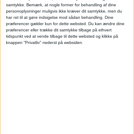
samtykke.
Bemærk, at nogle former for behandling af dine
FLY
1.093,-
personoplysninger muligvis ikke kræver dit samtykke, men du
har ret til at gøre indsigelse mod sådan behandling. Dine
Pris pr. person
præferencer gælder kun for dette websted. Du kan ændre dine
I ALT
2.400,-
ved 2 personer
præferencer eller trække dit samtykke tilbage på ethvert
tidspunkt ved at vende tilbage til dette websted og klikke på
Bemærk:
Den samlede pris for hotellet er 2.613,- for
knappen "Privatliv" nederst på websiden.
2 personer i et dobbeltværelse, hvilket svarer til
1.307,- per person.
AALBORG: 26. – 29. JUN 26 (3 NÆTTER)
HOTEL
1.610,-
FLY
1.809,-
Pris pr. person ved
I ALT
3.419,-
2 personer