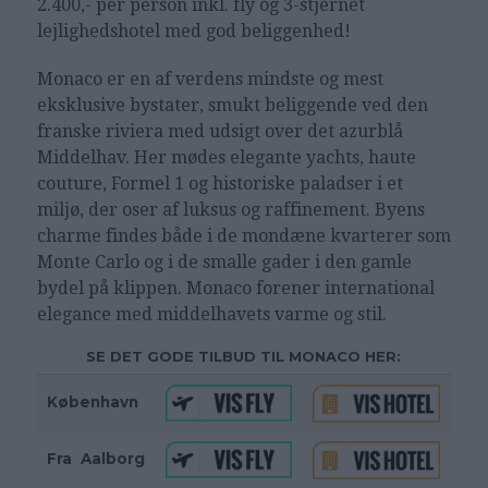
2.400,- per person inkl. fly og 3-stjernet
lejlighedshotel med god beliggenhed!
Monaco er en af verdens mindste og mest
eksklusive bystater, smukt beliggende ved den
franske riviera med udsigt over det azurblå
Middelhav. Her mødes elegante yachts, haute
couture, Formel 1 og historiske paladser i et
miljø, der oser af luksus og raffinement. Byens
charme findes både i de mondæne kvarterer som
Monte Carlo og i de smalle gader i den gamle
bydel på klippen. Monaco forener international
elegance med middelhavets varme og stil.
SE DET GODE TILBUD TIL MONACO HER:
København
Fra
_
Aalborg