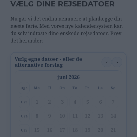
VÆLG DINE REJSEDATOER
Nu gør vi det endnu nemmere at planlægge din
næste ferie. Med vores nye kalendersystem kan
du selv indtaste dine ønskede rejsedatoer. Prøv
det herunder:
Vælg egne datoer - eller de
‹
›
alternative forslag
juni 2026
Ma
Ti
On
To
Fr
Lø
Sø
Uge
1
2
3
4
5
6
7
U23
8
9
10
11
12
13
14
U24
15
16
17
18
19
20
21
U25