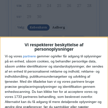
22
23
24
25
26
27
28
U26
29
30
U27
Vælg:
København
Aalborg
Ryd valg
Vis fly
Vis hotel
Vi respekterer beskyttelse af
personoplysninger
Vi og vores
partnere
gemmer og/eller får adgang til oplysninger
på en enhed, såsom cookies, og behandler personlige data,
såsom unikke identifikatorer og standardoplysninger, der sendes
af en enhed til personaliseret reklame og indhold, reklame- og
indholdsmåling, publikumsundersøgelser og udvikling af
PRISOVERSIGT
tjenester.
Med din tilladelse kan vi og vores partnere bruge
præcise geoplaceringsoplysninger og identifikation gennem
KØBENHAVN: 25. – 28. JUN 26 (3 NÆTTER)
enhedsscanning. Du kan klikke her for at acceptere vores og
vores 1733 partneres behandling, som beskrevet ovenfor.
HOTEL
1.307,-
Alternativt kan du få adgang til mere detaljerede oplysninger og
ændre dine præferencer, før du samtykker eller nægter