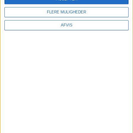
GetYourGuide her:
FLERE MULIGHEDER
AFVIS
FORSIKRING
Undersøg
om din egen rejseforsikring dækker
afbestilling
før
du tilkøber
afbestillingsforsikring. – Du kan være dækket i
forvejen! – Har du ikke rejseforsikring kan du
indhente det billigste tilbud her:
Findforsikring.dk
TRANSPORT