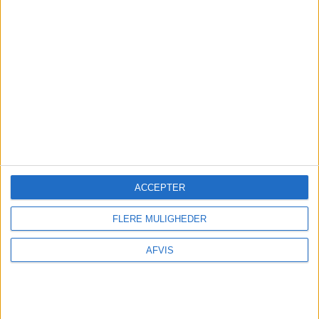
FRA BILLUND: 11. – 21. JUN 2026
ACCEPTER
FLERE MULIGHEDER
AFVIS