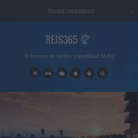
Tilmeld nyhedsbrev!
Vi leverer de bedste rejsetilbud til dig