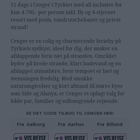
11 dage i Cenger i Tyrkiet med all inclusive for
kun 4.790,- per person inkl. fly og 4-stjernet
resort med pools, vandrutschebaner og privat
strand!
Cenger er en rolig og charmerende ferieby på
Tyrkiets sydkyst, ideel for dig, der ønsker en
afslappende ferie tæt på stranden. Området
byder på brede strande, klart badevand og en
afslappet atmosfære, hvor tempoet er lavt og
stemningen fredelig. Med smukke
naturomgivelser og kort afstand til større byer
som Side og Alanya, er Cenger et oplagt valg for
både par, familier og solhungrende rejsende.
SE DET GODE TILBUD TIL CENGER HER:
Fra
_
Aalborg
Fra
_
Aarhus
Fra
_
Billund