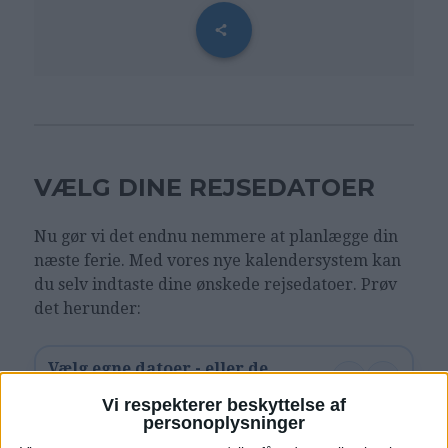
VÆLG DINE REJSEDATOER
Nu gør vi det endnu nemmere at planlægge din
næste ferie. Med vores nye kalendersystem kan
du selv indtaste dine ønskede rejsedatoer. Prøv
det herunder:
Vælg egne datoer - eller de
‹
›
alternative forslag
Vi respekterer beskyttelse af
personoplysninger
maj 2026