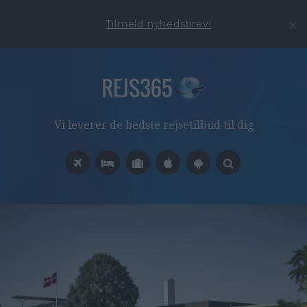
Tilmeld nyhedsbrev!
Vi leverer de bedste rejsetilbud til dig