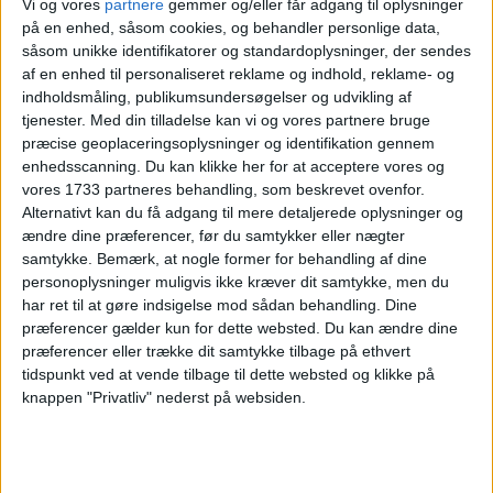
Vi og vores
partnere
gemmer og/eller får adgang til oplysninger
Ma
Ti
On
To
Fr
Lø
Sø
Uge
på en enhed, såsom cookies, og behandler personlige data,
såsom unikke identifikatorer og standardoplysninger, der sendes
1
2
3
U18
af en enhed til personaliseret reklame og indhold, reklame- og
indholdsmåling, publikumsundersøgelser og udvikling af
4
5
6
7
8
9
10
U19
tjenester.
Med din tilladelse kan vi og vores partnere bruge
præcise geoplaceringsoplysninger og identifikation gennem
11
12
13
14
15
16
17
enhedsscanning. Du kan klikke her for at acceptere vores og
U20
vores 1733 partneres behandling, som beskrevet ovenfor.
Alternativt kan du få adgang til mere detaljerede oplysninger og
18
19
20
21
22
23
24
U21
ændre dine præferencer, før du samtykker eller nægter
samtykke.
Bemærk, at nogle former for behandling af dine
25
26
27
28
29
30
31
U22
personoplysninger muligvis ikke kræver dit samtykke, men du
har ret til at gøre indsigelse mod sådan behandling. Dine
præferencer gælder kun for dette websted. Du kan ændre dine
Alternative datoer:
Hotel: 31. maj - 1. jun.
præferencer eller trække dit samtykke tilbage på ethvert
Hotel: 28. - 29. jun.
Hotel: 18. - 19. jul.
tidspunkt ved at vende tilbage til dette websted og klikke på
knappen "Privatliv" nederst på websiden.
Ryd valg
Vis hotel