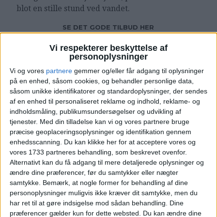
blot en stille stund ved vandet.
SE DET GODE TILBUD HER
Vi respekterer beskyttelse af
personoplysninger
Vi og vores
partnere
gemmer og/eller får adgang til oplysninger
på en enhed, såsom cookies, og behandler personlige data,
Bemærk:
Den samlede pris for opholdet er 2.295,-
såsom unikke identifikatorer og standardoplysninger, der sendes
for 2 personer i et dobbeltværelse, hvilket svarer til
1.148,- per person.
af en enhed til personaliseret reklame og indhold, reklame- og
indholdsmåling, publikumsundersøgelser og udvikling af
Rejs365 er ikke et rejsebureau, men en rejseside,
tjenester.
Med din tilladelse kan vi og vores partnere bruge
der finder gode tilbud! – Vi modtager kommission,
præcise geoplaceringsoplysninger og identifikation gennem
men det påvirker ikke din pris!
Læs mere her
enhedsscanning. Du kan klikke her for at acceptere vores og
vores 1733 partneres behandling, som beskrevet ovenfor.
Alternativt kan du få adgang til mere detaljerede oplysninger og
ændre dine præferencer, før du samtykker eller nægter
samtykke.
Bemærk, at nogle former for behandling af dine
personoplysninger muligvis ikke kræver dit samtykke, men du
har ret til at gøre indsigelse mod sådan behandling. Dine
præferencer gælder kun for dette websted. Du kan ændre dine