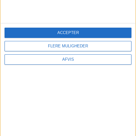
stilheden, mens Nordbys små gader og den
særlige østemning ligger lige uden for døren.
SE MERE HER
ACCEPTER
FLERE MULIGHEDER
AFVIS
Læs videre efter Annoncen
Annonce
HENT VORES APP HER