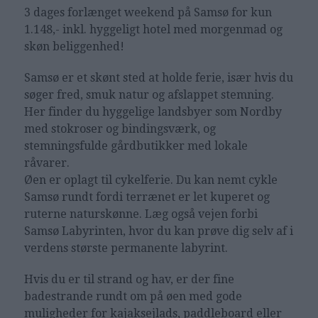
3 dages forlænget weekend på Samsø
for kun
1.148,- inkl. hyggeligt hotel med morgenmad og
skøn beliggenhed!
Samsø er et skønt sted at holde ferie, især hvis du
søger fred, smuk natur og afslappet stemning.
Her finder du hyggelige landsbyer som Nordby
med stokroser og bindingsværk, og
stemningsfulde gårdbutikker med lokale
råvarer.
Øen er oplagt til cykelferie. Du kan nemt cykle
Samsø rundt fordi terrænet er let kuperet og
ruterne naturskønne. Læg også vejen forbi
Samsø Labyrinten, hvor du kan prøve dig selv af i
verdens største permanente labyrint.
Hvis du er til strand og hav, er der fine
badestrande rundt om på øen med gode
muligheder for kajaksejlads, paddleboard eller