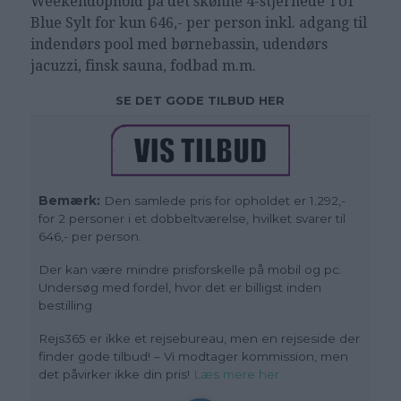
Weekendophold på det skønne 4-stjernede
TUI
Blue Sylt
for kun 646,- per person inkl. adgang til
indendørs pool med børnebassin, udendørs
jacuzzi, finsk sauna, fodbad m.m.
SE DET GODE TILBUD HER
Bemærk:
Den samlede pris for opholdet er 1.292,-
for 2 personer i et dobbeltværelse, hvilket svarer til
646,- per person.
Der kan være mindre prisforskelle på mobil og pc.
Undersøg med fordel, hvor det er billigst inden
bestilling
Rejs365 er ikke et rejsebureau, men en rejseside der
finder gode tilbud! – Vi modtager kommission, men
det påvirker ikke din pris!
Læs mere her