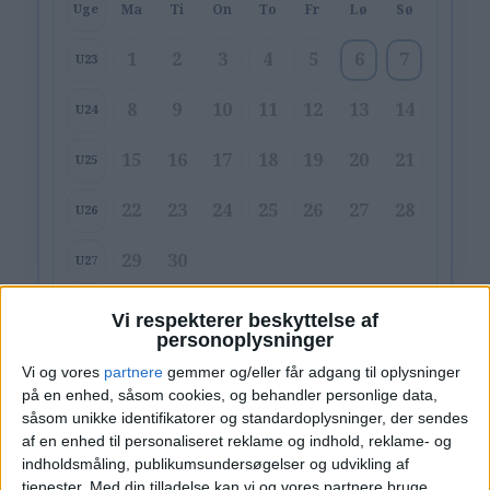
Ma
Ti
On
To
Fr
Lø
Sø
Uge
1
2
3
4
5
6
7
U23
8
9
10
11
12
13
14
U24
15
16
17
18
19
20
21
U25
22
23
24
25
26
27
28
U26
29
30
U27
Vi respekterer beskyttelse af
Alternative datoer:
Hotel: 30. - 31. maj
personoplysninger
Hotel: 6. - 7. jun.
Hotel: 11. - 12. jul.
Vi og vores
partnere
gemmer og/eller får adgang til oplysninger
på en enhed, såsom cookies, og behandler personlige data,
Ryd valg
Vis hotel
såsom unikke identifikatorer og standardoplysninger, der sendes
af en enhed til personaliseret reklame og indhold, reklame- og
indholdsmåling, publikumsundersøgelser og udvikling af
tjenester.
Med din tilladelse kan vi og vores partnere bruge