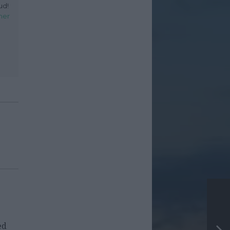
ud!
her
ed