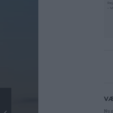
Rej
– V
VÆ
Nu g