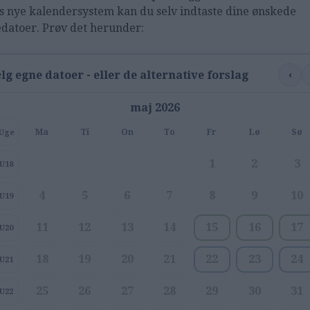
s nye kalendersystem kan du selv indtaste dine ønskede
edatoer. Prøv det herunder:
‹
lg egne datoer - eller de alternative forslag
maj 2026
Ma
Ti
On
To
Fr
Lø
Sø
Uge
1
2
3
U18
4
5
6
7
8
9
10
U19
11
12
13
14
15
16
17
U20
18
19
20
21
22
23
24
U21
25
26
27
28
29
30
31
U22