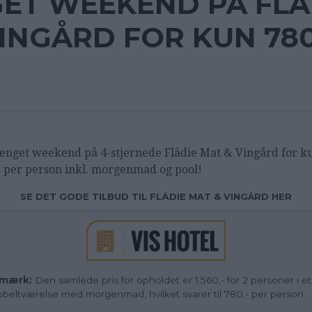
T WEEKEND PÅ FLÄ
INGÅRD FOR KUN 780
ænget weekend på 4-stjernede Flädie Mat & Vingård for k
- per person inkl. morgenmad og pool!
SE DET GODE TILBUD TIL FLÄDIE MAT & VINGÅRD HER
mærk:
Den samlede pris for opholdet er 1.560,- for 2 personer i et
beltværelse med morgenmad, hvilket svarer til 780,- per person.