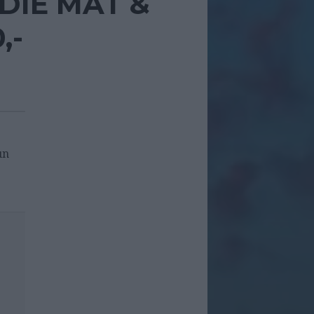
DIE MAT &
,-
un