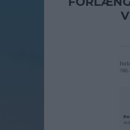
FORLÆNGE
V
Forl
780,
Be
dob