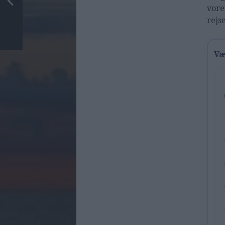
vore
rejs
Væ