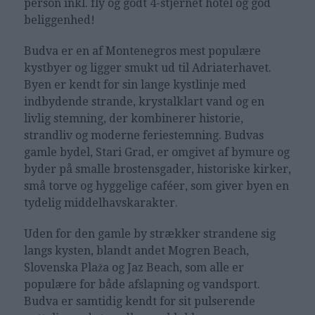
person inkl. fly og godt 4-stjernet hotel og god
beliggenhed!
Budva er en af Montenegros mest populære
kystbyer og ligger smukt ud til Adriaterhavet.
Byen er kendt for sin lange kystlinje med
indbydende strande, krystalklart vand og en
livlig stemning, der kombinerer historie,
strandliv og moderne feriestemning. Budvas
gamle bydel, Stari Grad, er omgivet af bymure og
byder på smalle brostensgader, historiske kirker,
små torve og hyggelige caféer, som giver byen en
tydelig middelhavskarakter.
Uden for den gamle by strækker strandene sig
langs kysten, blandt andet Mogren Beach,
Slovenska Plaža og Jaz Beach, som alle er
populære for både afslapning og vandsport.
Budva er samtidig kendt for sit pulserende