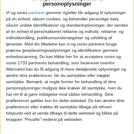
det herunder:
personoplysninger
Vi og vores
partnere
gemmer og/eller får adgang til oplysninger
Vælg egne datoer - eller de
på en enhed, såsom cookies, og behandler personlige data,
‹
›
alternative forslag
såsom unikke identifikatorer og standardoplysninger, der sendes
af en enhed til personaliseret reklame og indhold, reklame- og
juni 2026
indholdsmåling, publikumsundersøgelser og udvikling af
tjenester.
Med din tilladelse kan vi og vores partnere bruge
Ma
Ti
On
To
Fr
Lø
Sø
Uge
præcise geoplaceringsoplysninger og identifikation gennem
enhedsscanning. Du kan klikke her for at acceptere vores og
1
2
3
4
5
6
7
U23
vores 1733 partneres behandling, som beskrevet ovenfor.
Alternativt kan du få adgang til mere detaljerede oplysninger og
8
9
10
11
12
13
14
ændre dine præferencer, før du samtykker eller nægter
U24
samtykke.
Bemærk, at nogle former for behandling af dine
personoplysninger muligvis ikke kræver dit samtykke, men du
15
16
17
18
19
20
21
U25
har ret til at gøre indsigelse mod sådan behandling. Dine
præferencer gælder kun for dette websted. Du kan ændre dine
22
23
24
25
26
27
28
U26
præferencer eller trække dit samtykke tilbage på ethvert
tidspunkt ved at vende tilbage til dette websted og klikke på
29
30
U27
knappen "Privatliv" nederst på websiden.