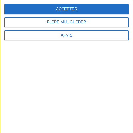
ACCEPTER
FLERE MULIGHEDER
AFVIS
TRANSPORT
Lej evt. en bil. Det er billigt og den kan
bestilles her:
SE MERE HER: