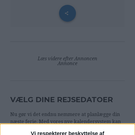
Læs videre efter Annoncen
Annonce
VÆLG DINE REJSEDATOER
Nu gør vi det endnu nemmere at planlægge din
næste ferie. Med vores nye kalendersystem kan
du selv indtaste dine ønskede rejsedatoer. Prøv
Vi respekterer beskyttelse af