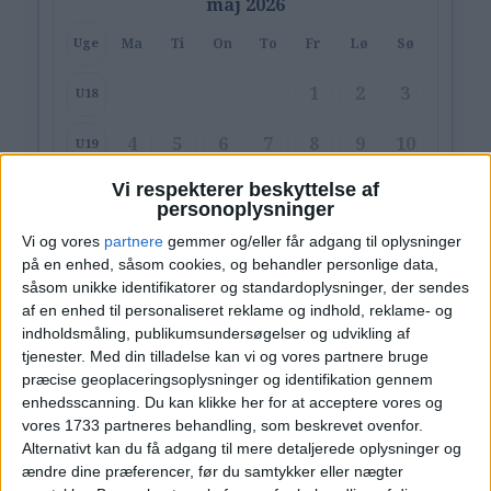
maj 2026
Ma
Ti
On
To
Fr
Lø
Sø
Uge
1
2
3
U18
4
5
6
7
8
9
10
U19
Vi respekterer beskyttelse af
11
12
13
14
15
16
17
U20
personoplysninger
Vi og vores
partnere
gemmer og/eller får adgang til oplysninger
18
19
20
21
22
23
24
U21
på en enhed, såsom cookies, og behandler personlige data,
såsom unikke identifikatorer og standardoplysninger, der sendes
25
26
27
28
29
30
31
U22
af en enhed til personaliseret reklame og indhold, reklame- og
indholdsmåling, publikumsundersøgelser og udvikling af
Alternative datoer:
Hotel: 21. - 22. jun.
tjenester.
Med din tilladelse kan vi og vores partnere bruge
præcise geoplaceringsoplysninger og identifikation gennem
Hotel: 26. - 27. jun.
Hotel: 28. - 29. jun.
enhedsscanning. Du kan klikke her for at acceptere vores og
vores 1733 partneres behandling, som beskrevet ovenfor.
Ryd valg
Vis hotel
Alternativt kan du få adgang til mere detaljerede oplysninger og
ændre dine præferencer, før du samtykker eller nægter