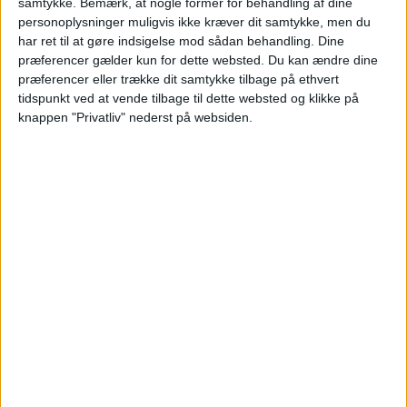
samtykke.
Bemærk, at nogle former for behandling af dine
personoplysninger muligvis ikke kræver dit samtykke, men du
har ret til at gøre indsigelse mod sådan behandling. Dine
præferencer gælder kun for dette websted. Du kan ændre dine
præferencer eller trække dit samtykke tilbage på ethvert
Læs videre efter Annoncen
tidspunkt ved at vende tilbage til dette websted og klikke på
Annonce
knappen "Privatliv" nederst på websiden.
HOTEL