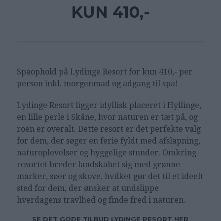
KUN 410,-
Spaophold på
Lydinge Resort for kun 410,- per
person inkl. morgenmad og adgang til spa!
Lydinge Resort ligger idyllisk placeret i Hyllinge,
en lille perle i Skåne, hvor naturen er tæt på, og
roen er overalt. Dette resort er det perfekte valg
for dem, der søger en ferie fyldt med afslapning,
naturoplevelser og hyggelige stunder. Omkring
resortet breder landskabet sig med grønne
marker, søer og skove, hvilket gør det til et ideelt
sted for dem, der ønsker at undslippe
hverdagens travlhed og finde fred i naturen.
SE DET GODE TILBUD LYDINGE RESORT HER