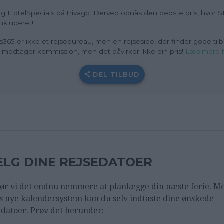
g HotelSpecials på trivago. Derved opnås den bedste pris, hvor 
inkluderet!
s365 er ikke et rejsebureau, men en rejseside, der finder gode tilb
i modtager kommission, men det påvirker ikke din pris
!
Læs mere 
DEL TILBUD
LG DINE REJSEDATOER
ør vi det endnu nemmere at planlægge din næste ferie. M
s nye kalendersystem kan du selv indtaste dine ønskede
edatoer. Prøv det herunder: