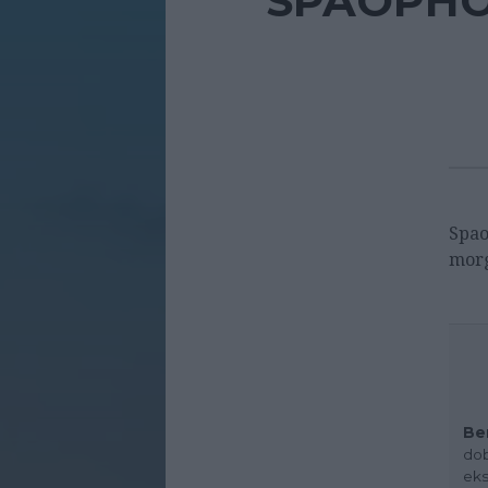
SPAOPHOL
Spao
morg
Be
dob
eks