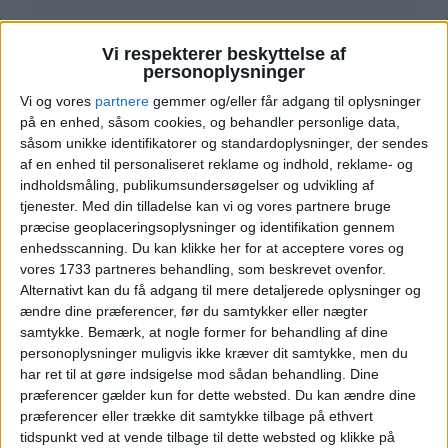
Vi respekterer beskyttelse af
personoplysninger
Vi og vores
partnere
gemmer og/eller får adgang til oplysninger
Læs videre efter Annoncen
på en enhed, såsom cookies, og behandler personlige data,
Annonce
såsom unikke identifikatorer og standardoplysninger, der sendes
af en enhed til personaliseret reklame og indhold, reklame- og
indholdsmåling, publikumsundersøgelser og udvikling af
tjenester.
Med din tilladelse kan vi og vores partnere bruge
præcise geoplaceringsoplysninger og identifikation gennem
HOTEL
enhedsscanning. Du kan klikke her for at acceptere vores og
vores 1733 partneres behandling, som beskrevet ovenfor.
Alternativt kan du få adgang til mere detaljerede oplysninger og
ændre dine præferencer, før du samtykker eller nægter
samtykke.
Bemærk, at nogle former for behandling af dine
personoplysninger muligvis ikke kræver dit samtykke, men du
har ret til at gøre indsigelse mod sådan behandling. Dine
præferencer gælder kun for dette websted. Du kan ændre dine
præferencer eller trække dit samtykke tilbage på ethvert
tidspunkt ved at vende tilbage til dette websted og klikke på