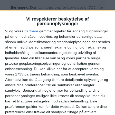
Bemærk:
Den samlede pris for opholdet er 702,- for
2 personer i et dobbeltværelse, hvilket svarer til 356,-
per person.
Vi respekterer beskyttelse af
personoplysninger
Dagsadgang til badelandet Hansedom koster 30
Vi og vores
partnere
gemmer og/eller får adgang til oplysninger
Euro for en voksen for 4 timer hvilket svarer til 224,-
på en enhed, såsom cookies, og behandler personlige data,
danske kroner og
bestilles direkte hos hotellet
såsom unikke identifikatorer og standardoplysninger, der sendes
af en enhed til personaliseret reklame og indhold, reklame- og
indholdsmåling, publikumsundersøgelser og udvikling af
tjenester.
Med din tilladelse kan vi og vores partnere bruge
præcise geoplaceringsoplysninger og identifikation gennem
enhedsscanning. Du kan klikke her for at acceptere vores og
vores 1733 partneres behandling, som beskrevet ovenfor.
INDTRYK
Alternativt kan du få adgang til mere detaljerede oplysninger og
ændre dine præferencer, før du samtykker eller nægter
samtykke.
Bemærk, at nogle former for behandling af dine
personoplysninger muligvis ikke kræver dit samtykke, men du
har ret til at gøre indsigelse mod sådan behandling. Dine
præferencer gælder kun for dette websted. Du kan ændre dine
præferencer eller trække dit samtykke tilbage på ethvert