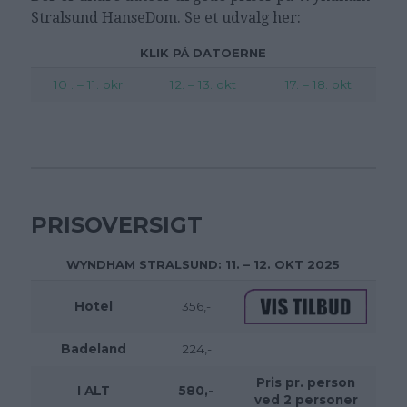
Stralsund HanseDom. Se et udvalg her:
KLIK PÅ DATOERNE
10 . – 11. okr
12. – 13. okt
17. – 18. okt
PRISOVERSIGT
WYNDHAM STRALSUND: 11. – 12. OKT 2025
Hotel
356,-
Badeland
224,-
Pris pr. person
I ALT
580,-
ved 2 personer