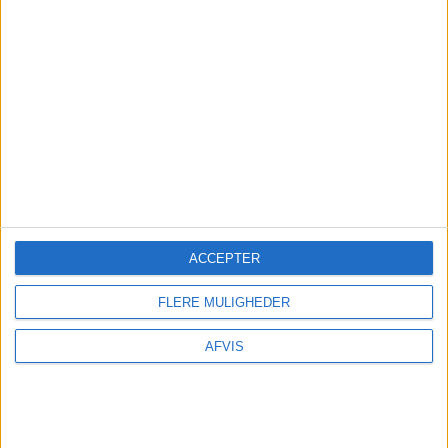
ACCEPTER
FLERE MULIGHEDER
Kokkedal Slot Copenhagen, beliggende i
Hørsholm 30 km nord for København,
AFVIS
kombinerer historisk charme fra 1746 med
moderne luksus. Slottet tilbyder 62 elegant
indrettede værelser og suiter samt den
stemningsfulde Restaurant Slotskælderen, hvor