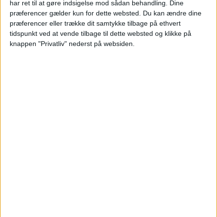
har ret til at gøre indsigelse mod sådan behandling. Dine
præferencer gælder kun for dette websted. Du kan ændre dine
præferencer eller trække dit samtykke tilbage på ethvert
ALTERNATIVE DATOER
tidspunkt ved at vende tilbage til dette websted og klikke på
knappen "Privatliv" nederst på websiden.
Vi har taget udgangspunkt i et ophold i
sommerferien fra 1. – 2. august. Der er andre
datoer til gode priser på Kokkedal slot
Copenhagen. Se et udvalg her:
KLIK PÅ DATOERNE
18. – 19.7
27. – 28.7
3. – 4.8
HOTEL