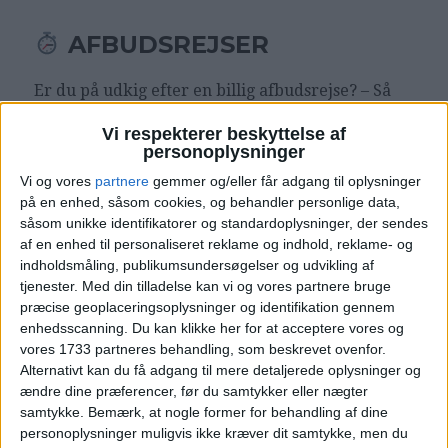
AFBUDSREJSER
Er du på udkig efter en billig afbudsrejse? – Så
tag et kig
her
:
Vi respekterer beskyttelse af
personoplysninger
Vi og vores
partnere
gemmer og/eller får adgang til oplysninger
på en enhed, såsom cookies, og behandler personlige data,
såsom unikke identifikatorer og standardoplysninger, der sendes
af en enhed til personaliseret reklame og indhold, reklame- og
indholdsmåling, publikumsundersøgelser og udvikling af
tjenester.
Med din tilladelse kan vi og vores partnere bruge
præcise geoplaceringsoplysninger og identifikation gennem
enhedsscanning. Du kan klikke her for at acceptere vores og
vores 1733 partneres behandling, som beskrevet ovenfor.
Alternativt kan du få adgang til mere detaljerede oplysninger og
ændre dine præferencer, før du samtykker eller nægter
samtykke.
Bemærk, at nogle former for behandling af dine
personoplysninger muligvis ikke kræver dit samtykke, men du