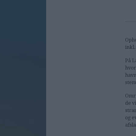
Opho
inkl
På L
hvor
havn
stem
Områ
de v
stra
og e
afsl