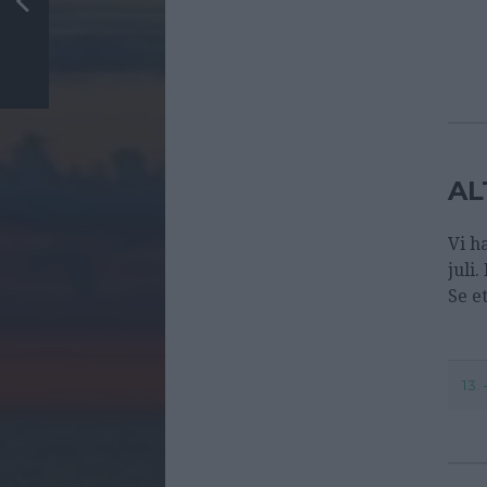
AL
Vi h
juli
Se e
13. 