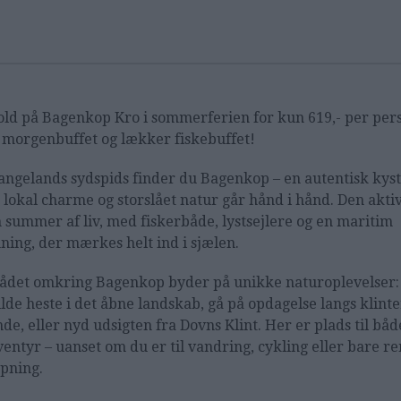
ld på Bagenkop Kro i sommerferien
for kun 619,- per per
. morgenbuffet og lækker fiskebuffet!
angelands sydspids finder du Bagenkop – en autentisk kyst
 lokal charme og storslået natur går hånd i hånd. Den akti
 summer af liv, med fiskerbåde, lystsejlere og en maritim
ning, der mærkes helt ind i sjælen.
det omkring Bagenkop byder på unikke naturoplevelser:
ilde heste i det åbne landskab, gå på opdagelse langs klinte
nde, eller nyd udsigten fra Dovns Klint. Her er plads til båd
ventyr – uanset om du er til vandring, cykling eller bare re
apning.