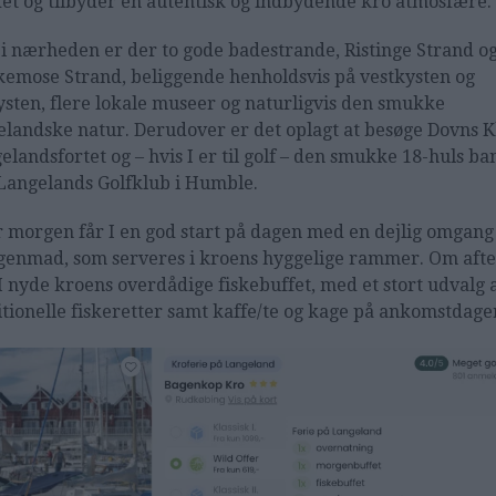
et og tilbyder en autentisk og indbydende kro atmosfære.
 i nærheden er der to gode badestrande, Ristinge Strand o
emose Strand, beliggende henholdsvis på vestkysten og
ysten, flere lokale museer og naturligvis den smukke
elandske natur. Derudover er det oplagt at besøge Dovns Kl
elandsfortet og – hvis I er til golf – den smukke 18-huls ba
Langelands Golfklub i Humble.
 morgen får I en god start på dagen med en dejlig omgang
enmad, som serveres i kroens hyggelige rammer. Om aft
I nyde kroens overdådige fiskebuffet, med et stort udvalg 
itionelle fiskeretter samt kaffe/te og kage på ankomstdage