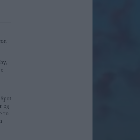
son
by,
ve
 Spot
r og
e ro
n