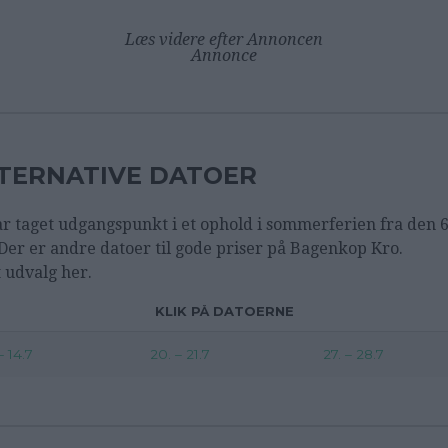
Læs videre efter Annoncen
Annonce
TERNATIVE DATOER
ar taget udgangspunkt i et ophold i sommerferien fra den 6.
. Der er andre datoer til gode priser på Bagenkop Kro.
t udvalg her.
KLIK PÅ DATOERNE
– 14.7
20. – 21.7
27. – 28.7