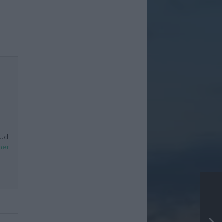
ud!
her