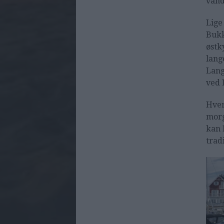
vand
Lige
Bukk
østk
lang
Lang
ved 
Hver
morg
kan 
trad