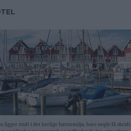
TEL
n ligger midt i det herlige havnemiljø, bare nogle få skridt