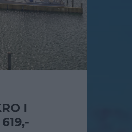
RO I
19,-