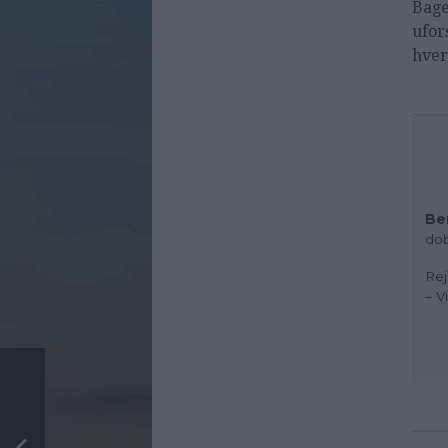
Bage
ufor
hver
Be
dob
Rej
– V