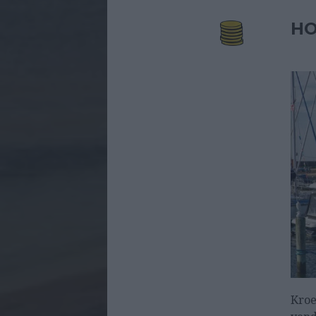
HO
Kroe