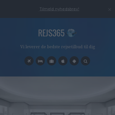
Tilmeld nyhedsbrev!
Vi leverer de bedste rejsetilbud til dig