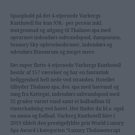
Spaophold på det 4-stjernede Varbergs
Kusthotell for kun 938,- per person inkl.
morgenmad og adgang til Thalasso spa med
opvarmet indendørs saltvandspool, dampsauna,
Sensory Sky-oplevelsesbruser, indendørs og
udendørs fitnessrum og meget mere.
Det super flotte 4-stjernede Varbergs Kusthotell
består af 157 værelser og har en fantastisk
beliggenhed helt nede ved stranden. Hotellet
tilbyder Thalasso spa, dvs. spa med havvand og
tang fra Kattegat, indendørs saltvandspool med
32 grader varmt vand samt et kalbadhus til
vinterbadning ved havet. Her finder du bl.a. også
en sauna og fodbad. Varberg Kusthotell blev i
2019 tildelt den prestigefyldte pris World Luxury
Spa Award i kategorien “Luxury Thalassoterapi