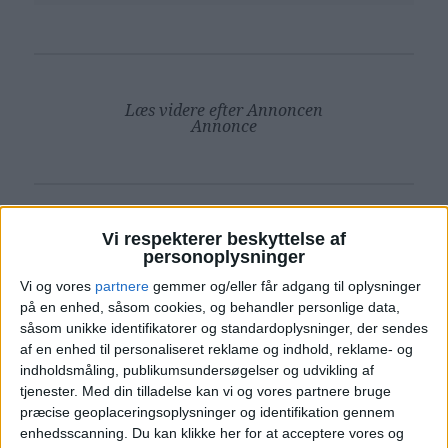
Læs videre efter Annoncen
Annonce
Vi respekterer beskyttelse af
PRISOVERSIGT
personoplysninger
Vi og vores
partnere
gemmer og/eller får adgang til oplysninger
på en enhed, såsom cookies, og behandler personlige data,
SPAOPHOLD: 8. – 9. JUN 2025
såsom unikke identifikatorer og standardoplysninger, der sendes
af en enhed til personaliseret reklame og indhold, reklame- og
HOTEL
567,-
indholdsmåling, publikumsundersøgelser og udvikling af
tjenester.
Med din tilladelse kan vi og vores partnere bruge
SPA
371,-
præcise geoplaceringsoplysninger og identifikation gennem
enhedsscanning. Du kan klikke her for at acceptere vores og
Pris pr. person ved