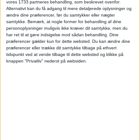
vores 1733 partneres behandling, som beskrevet ovenfor.
I ALT
938,-
2 personer
Alternativt kan du få adgang til mere detaljerede oplysninger og
ændre dine præferencer, før du samtykker eller nægter
Bemærk:
Den samlede pris for overnatningen er
samtykke.
Bemærk, at nogle former for behandling af dine
1.133,- for 2 personer i et dobbeltværelse med
personoplysninger muligvis ikke kræver dit samtykke, men du
morgenmad, hvilket svarer til 567,- per person.
har ret til at gøre indsigelse mod sådan behandling. Dine
Adgang til Thalasso-spa koster 545,- SEK hvilket
præferencer gælder kun for dette websted. Du kan ændre dine
svarer til 371,- danske kroner og bestilles direkte hos
præferencer eller trække dit samtykke tilbage på ethvert
hotellet.
tidspunkt ved at vende tilbage til dette websted og klikke på
knappen "Privatliv" nederst på websiden.
Der kan være mindre prisforskelle på mobil og pc.
Undersøg med fordel, hvor det er billigst inden
bestilling.
HOTEL