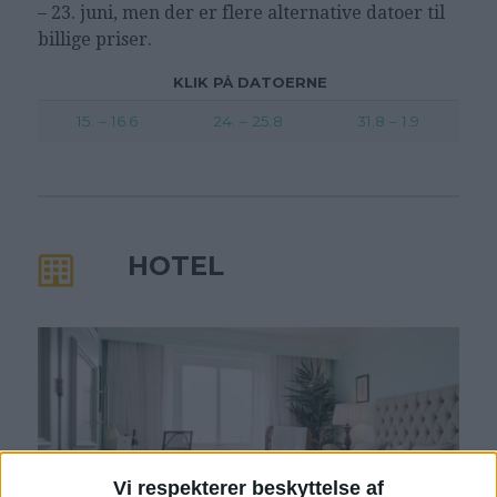
– 23. juni, men der er flere alternative datoer til
billige priser.
KLIK PÅ DATOERNE
15. – 16.6
24. – 25.8
31.8 – 1.9
HOTEL
Vi respekterer beskyttelse af