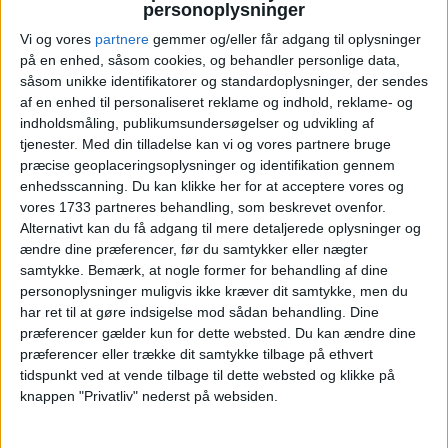
personoplysninger
Vi og vores
partnere
gemmer og/eller får adgang til oplysninger
på en enhed, såsom cookies, og behandler personlige data,
såsom unikke identifikatorer og standardoplysninger, der sendes
af en enhed til personaliseret reklame og indhold, reklame- og
indholdsmåling, publikumsundersøgelser og udvikling af
Du bor i et lækkert standardværelse, der er
tjenester.
Med din tilladelse kan vi og vores partnere bruge
indrettet i skandinavisk-badehotelsstil, med
præcise geoplaceringsoplysninger og identifikation gennem
pastelfarver og stilrige møbler. Værelserne
enhedsscanning. Du kan klikke her for at acceptere vores og
ligger med udsigt mod spagården, har
vores 1733 partneres behandling, som beskrevet ovenfor.
dobbeltseng med eget bad/toilet, TV, minibar og
Alternativt kan du få adgang til mere detaljerede oplysninger og
ændre dine præferencer, før du samtykker eller nægter
trådløst internet. Strandhotellet ligger i
samtykke.
Bemærk, at nogle former for behandling af dine
Falkenberg, der er en populær
personoplysninger muligvis ikke kræver dit samtykke, men du
sommerdestination for strandglade gæster.
har ret til at gøre indsigelse mod sådan behandling. Dine
Hotellet ligger blot 2 km fra byens centrum, der
præferencer gælder kun for dette websted. Du kan ændre dine
har en super fin “Gamla Stan” samt et
præferencer eller trække dit samtykke tilbage på ethvert
spændende udvalg af butikker og restauranter.
tidspunkt ved at vende tilbage til dette websted og klikke på
Hotellet ligger også ud til den store Skrea Strand,
knappen "Privatliv" nederst på websiden.
der består af 2 kilometers sandbred, små klitter
og badebro.