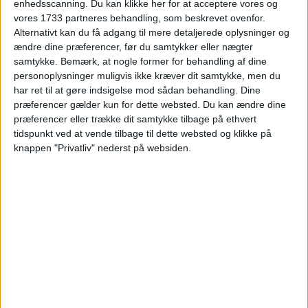
enhedsscanning. Du kan klikke her for at acceptere vores og
vores 1733 partneres behandling, som beskrevet ovenfor.
Alternativt kan du få adgang til mere detaljerede oplysninger og
ændre dine præferencer, før du samtykker eller nægter
samtykke.
Bemærk, at nogle former for behandling af dine
ALTERNATIVE DATOER
personoplysninger muligvis ikke kræver dit samtykke, men du
har ret til at gøre indsigelse mod sådan behandling. Dine
præferencer gælder kun for dette websted. Du kan ændre dine
Vi har taget udgangspunk i et ophold i
præferencer eller trække dit samtykke tilbage på ethvert
sommerferien fra 6. – 7. juli.
tidspunkt ved at vende tilbage til dette websted og klikke på
Der er flere tilgængelige datoer med gode priser
knappen "Privatliv" nederst på websiden.
på Rødvig Kro.
Se et udvalg her:
KLIK PÅ DATOERNE:
29. – 30.6
10. – 11.7
24. – 25.8