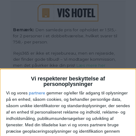
Bemærk:
Den samlede pris for opholdet er 1.515,-
for 2 personer i et dobbeltværelse, hvilket svarer til
758,- per person.
Rejs365 er ikke et rejsebureau, men en rejseside,
der finder gode tilbud! – Vi modtager kommission,
men det påvirker ikke din pris!
Læs mere her
Vi respekterer beskyttelse af
personoplysninger
Vi og vores
partnere
gemmer og/eller får adgang til oplysninger
på en enhed, såsom cookies, og behandler personlige data,
såsom unikke identifikatorer og standardoplysninger, der sendes
af en enhed til personaliseret reklame og indhold, reklame- og
indholdsmåling, publikumsundersøgelser og udvikling af
tjenester.
Med din tilladelse kan vi og vores partnere bruge
Læs videre efter Annoncen
præcise geoplaceringsoplysninger og identifikation gennem
Annonce