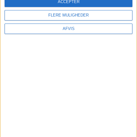
ACCEPTER
FLERE MULIGHEDER
AFVIS
SE MERE HER
Læs videre efter Annoncen
Annonce