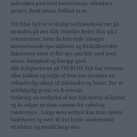
indendørs pool med børnebassin, udendørs
jacuzzi, finsk sauna, fodbad m.m.
TUI Blue Sylt er et dejligt wellnesshotel tæt på
stranden på øen Sild. Hotellet byder bl.a. på 2
restauranter, hvor du kan nyde udsøgte
internationale specialiteter og frisktilberedte
fiskeretter samt et flot spa-område med pool,
sauna, dampbad og Kneipp-pool.
Alle lejlighederne på TUI BLUE Sylt har terrasse
eller balkon og nogle af dem har desuden en
vidunderlig udsigt til tidelandet og havet. Der er
selvfølgelig gratis wi-fi overalt.
Omkring en tredjedel af øen Sild består af klitter,
og de udgør en skøn ramme for cykel og
vandreture. Langs øens østkyst kan man opleve
Vadehavet og over 40 km hvide sandstrande
strækker sig smukt langs øen.