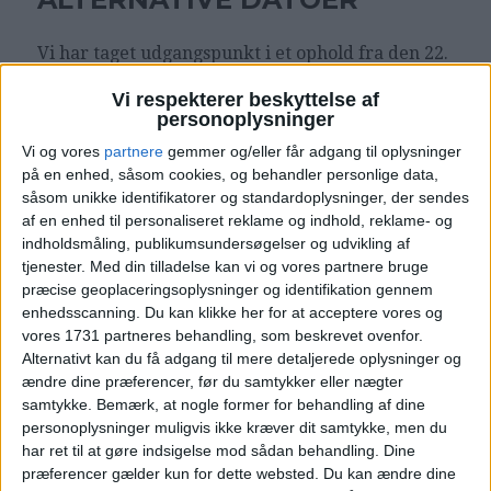
Vi har taget udgangspunkt i et ophold fra den 22.
– 23. juni, men der er andre datoer til gode priser
Vi respekterer beskyttelse af
på
TUI Blue Sylt
. Se et udvalg her:
personoplysninger
KLIK PÅ DATOERNE
Vi og vores
partnere
gemmer og/eller får adgang til oplysninger
på en enhed, såsom cookies, og behandler personlige data,
9. – 10.6
12. – 13.6
24 – 25.6
såsom unikke identifikatorer og standardoplysninger, der sendes
af en enhed til personaliseret reklame og indhold, reklame- og
indholdsmåling, publikumsundersøgelser og udvikling af
tjenester.
Med din tilladelse kan vi og vores partnere bruge
præcise geoplaceringsoplysninger og identifikation gennem
enhedsscanning. Du kan klikke her for at acceptere vores og
AFBUDSREJSER
vores 1731 partneres behandling, som beskrevet ovenfor.
Alternativt kan du få adgang til mere detaljerede oplysninger og
ændre dine præferencer, før du samtykker eller nægter
Er du på udkig efter en billig afbudsrejse? – Så
tag et kig
her
:
samtykke.
Bemærk, at nogle former for behandling af dine
personoplysninger muligvis ikke kræver dit samtykke, men du
har ret til at gøre indsigelse mod sådan behandling. Dine
præferencer gælder kun for dette websted. Du kan ændre dine