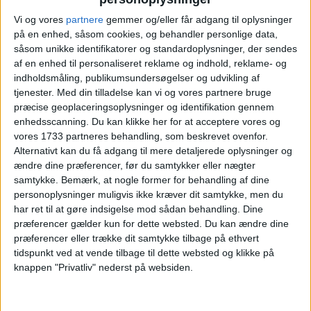
Læs videre efter Annoncen
Vi og vores
partnere
gemmer og/eller får adgang til oplysninger
Annonce
på en enhed, såsom cookies, og behandler personlige data,
såsom unikke identifikatorer og standardoplysninger, der sendes
af en enhed til personaliseret reklame og indhold, reklame- og
indholdsmåling, publikumsundersøgelser og udvikling af
tjenester.
Med din tilladelse kan vi og vores partnere bruge
præcise geoplaceringsoplysninger og identifikation gennem
HOTEL
enhedsscanning. Du kan klikke her for at acceptere vores og
vores 1733 partneres behandling, som beskrevet ovenfor.
Alternativt kan du få adgang til mere detaljerede oplysninger og
ændre dine præferencer, før du samtykker eller nægter
samtykke.
Bemærk, at nogle former for behandling af dine
personoplysninger muligvis ikke kræver dit samtykke, men du
har ret til at gøre indsigelse mod sådan behandling. Dine
præferencer gælder kun for dette websted. Du kan ændre dine
præferencer eller trække dit samtykke tilbage på ethvert
tidspunkt ved at vende tilbage til dette websted og klikke på
knappen "Privatliv" nederst på websiden.