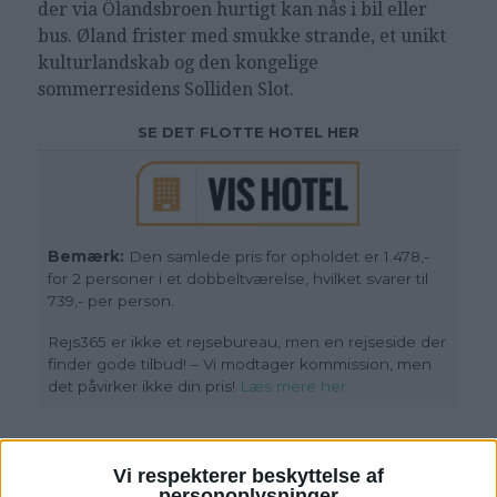
der via Ölandsbroen hurtigt kan nås i bil eller
bus. Øland frister med smukke strande, et unikt
kulturlandskab og den kongelige
sommerresidens Solliden Slot.
SE DET FLOTTE HOTEL HER
Bemærk:
Den samlede pris for opholdet er 1.478,-
for 2 personer i et dobbeltværelse, hvilket svarer til
739,- per person.
Rejs365 er ikke et rejsebureau, men en rejseside der
finder gode tilbud! – Vi modtager kommission, men
det påvirker ikke din pris!
Læs mere her
Vi respekterer beskyttelse af
personoplysninger