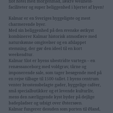
flot hotel med morgenmad, lækre wellness-
faciliteter og super beliggenhed i hjertet af byen!
Kalmar er en Sveriges hyggeligste og mest
charmerende byer.
Med sin beliggenhed på den svenske østkyst
kombinerer Kalmar historisk atmosfære med
naturskønne omgivelser og en afslappet
stemning, der gør den ideel til en kort
weekendtur.
Kalmar Slot er byens ubestridte vartegn – en
renæssanceborg med voldgrav, tårne og
imponerende sale, som tager besøgende med på
en rejse tilbage til 1500-tallet. I byens centrum
venter brostensbelagte gader, hyggelige caféer,
små specialbutikker og et levende kulturliv,
mens den nærliggende kyst byder på dejlige
badepladser og udsigt over Østersøen.
Kalmar fungerer desuden som porten til Øland,