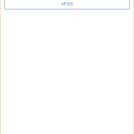
SE MERE HER
AFVIS
Læs videre efter Annoncen
Annonce