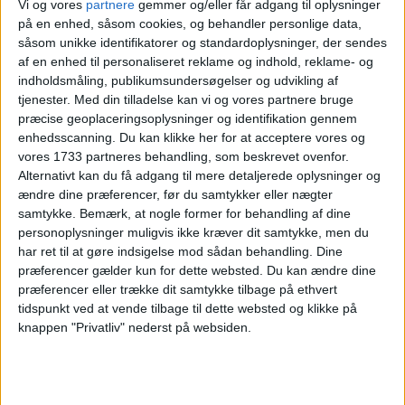
Vi og vores
partnere
gemmer og/eller får adgang til oplysninger
på en enhed, såsom cookies, og behandler personlige data,
såsom unikke identifikatorer og standardoplysninger, der sendes
af en enhed til personaliseret reklame og indhold, reklame- og
ALTERNATIVE DATOER
indholdsmåling, publikumsundersøgelser og udvikling af
tjenester.
Med din tilladelse kan vi og vores partnere bruge
præcise geoplaceringsoplysninger og identifikation gennem
Der er andre datoer til gode priser på Treetop
enhedsscanning. Du kan klikke her for at acceptere vores og
Spa Hangout & hotel. Se et udvalg her:
vores 1733 partneres behandling, som beskrevet ovenfor.
Alternativt kan du få adgang til mere detaljerede oplysninger og
KLIK PÅ DATOERNE
ændre dine præferencer, før du samtykker eller nægter
10. – 11.5
24. – 25.5
21 – 22.6
samtykke.
Bemærk, at nogle former for behandling af dine
personoplysninger muligvis ikke kræver dit samtykke, men du
har ret til at gøre indsigelse mod sådan behandling. Dine
præferencer gælder kun for dette websted. Du kan ændre dine
præferencer eller trække dit samtykke tilbage på ethvert
tidspunkt ved at vende tilbage til dette websted og klikke på
Læs videre efter Annoncen
knappen "Privatliv" nederst på websiden.
Annonce