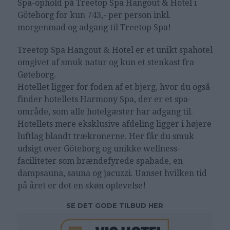
Spa-ophold på
Treetop Spa Hangout & Hotel i
Göteborg
for kun 743,- per person inkl.
morgenmad og adgang til Treetop Spa!
Treetop Spa Hangout & Hotel er et unikt spahotel
omgivet af smuk natur og kun et stenkast fra
Gøteborg.
Hotellet ligger for foden af et bjerg, hvor du også
finder hotellets Harmony Spa, der er et spa-
område, som alle hotelgæster har adgang til.
Hotellets mere eksklusive afdeling ligger i højere
luftlag blandt trækronerne. Her får du smuk
udsigt over Göteborg og unikke wellness-
faciliteter som brændefyrede spabade, en
dampsauna, sauna og jacuzzi. Uanset hvilken tid
på året er det en skøn oplevelse!
SE DET GODE TILBUD HER