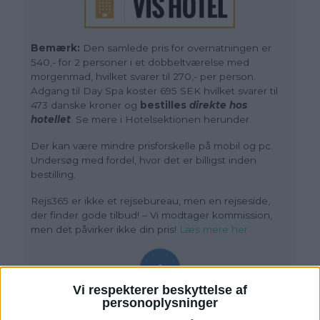
Bemærk:
Den samlede pris for overnatningen er
540,- for 2 personer i et dobbeltværelse med
morgenmad, hvilket svarer til 270,- per person.
Adgang til Day Spa koster 695 SEK hvilket svarer til
473 danske kroner og
bestilles
direkte hos
hotellet
. Se mere i Hotelsektionen herunder.
Der kan være mindre prisforskelle på mobil og pc.
Undersøg med fordel, hvor det er billigst inden
bestilling.
Rejs365 er ikke et rejsebureau, men en rejseside,
der finder gode tilbud! – Vi modtager kommission,
men det påvirker ikke din pris!
Læs mere her
Vi respekterer beskyttelse af
personoplysninger