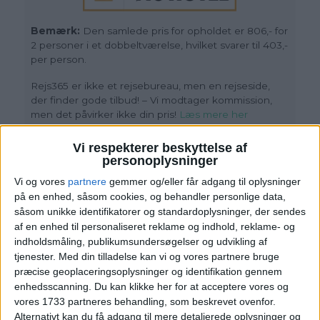
Bemærk:
Den samlede pris for opholdet er 806,- for
2 personer i et dobbeltværelse, hvilket svarer til 403,-
per person.
Rejs365 er ikke et rejsebureau, men en rejseside,
der finder gode tilbud! – Vi modtager kommission,
men det påvirker ikke din pris!
Læs mere her
Vi respekterer beskyttelse af
personoplysninger
Vi og vores
partnere
gemmer og/eller får adgang til oplysninger
på en enhed, såsom cookies, og behandler personlige data,
såsom unikke identifikatorer og standardoplysninger, der sendes
af en enhed til personaliseret reklame og indhold, reklame- og
indholdsmåling, publikumsundersøgelser og udvikling af
tjenester.
Med din tilladelse kan vi og vores partnere bruge
Læs videre efter Annoncen
Annonce
præcise geoplaceringsoplysninger og identifikation gennem
enhedsscanning. Du kan klikke her for at acceptere vores og
vores 1733 partneres behandling, som beskrevet ovenfor.
Alternativt kan du få adgang til mere detaljerede oplysninger og