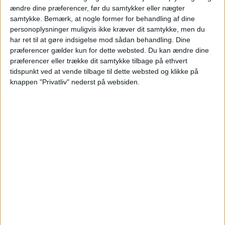
ændre dine præferencer, før du samtykker eller nægter
samtykke.
Bemærk, at nogle former for behandling af dine
ALTERNATIVE DATOER
personoplysninger muligvis ikke kræver dit samtykke, men du
har ret til at gøre indsigelse mod sådan behandling. Dine
præferencer gælder kun for dette websted. Du kan ændre dine
Der er flere tilgængelige datoer med gode priser
præferencer eller trække dit samtykke tilbage på ethvert
på Rødvig Kro. Se et udvalg her:
tidspunkt ved at vende tilbage til dette websted og klikke på
knappen "Privatliv" nederst på websiden.
KLIK PÅ DATOERNE:
4. – 5.5
9. – 10.5
22. – 23.6
HOTEL