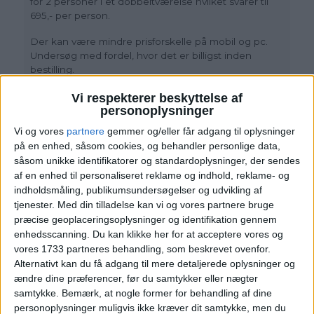
for 2 personer i et dobbeltværelse hvilket svarer til
695,- per person.
Der kan være mindre prisforskelle på mobil og pc.
Undersøg med fordel, hvor det er billigst inden
bestilling.
Rejs365 er ikke et rejsebureau, men en rejseside,
Vi respekterer beskyttelse af
personoplysninger
der finder gode tilbud! – Vi modtager kommission,
men det påvirker ikke din pris
!
Læs mere her
Vi og vores
partnere
gemmer og/eller får adgang til oplysninger
på en enhed, såsom cookies, og behandler personlige data,
såsom unikke identifikatorer og standardoplysninger, der sendes
af en enhed til personaliseret reklame og indhold, reklame- og
indholdsmåling, publikumsundersøgelser og udvikling af
tjenester.
Med din tilladelse kan vi og vores partnere bruge
ALTERNATIVE DATOER
præcise geoplaceringsoplysninger og identifikation gennem
enhedsscanning. Du kan klikke her for at acceptere vores og
Der er andre datoer til gode priser på Hôtel de
vores 1733 partneres behandling, som beskrevet ovenfor.
Alternativt kan du få adgang til mere detaljerede oplysninger og
Ville. Se et udvalg her:
ændre dine præferencer, før du samtykker eller nægter
samtykke.
Bemærk, at nogle former for behandling af dine
KLIK PÅ DATOERNE
personoplysninger muligvis ikke kræver dit samtykke, men du