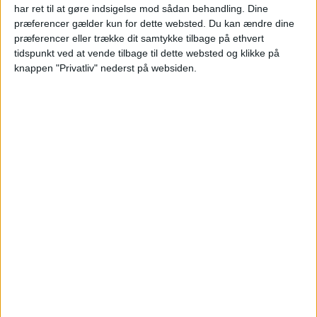
18 – 19. apr
26. – 27. apr
17. – 18. maj
har ret til at gøre indsigelse mod sådan behandling. Dine
præferencer gælder kun for dette websted. Du kan ændre dine
præferencer eller trække dit samtykke tilbage på ethvert
tidspunkt ved at vende tilbage til dette websted og klikke på
knappen "Privatliv" nederst på websiden.
AFBUDSREJSER
Er du på udkig efter en billig afbudsrejse? – Så
tag et kig
her
: