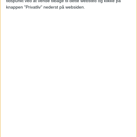
tidspunkt ved at vende tilbage til dette websted og klikke på
knappen "Privatliv" nederst på websiden.
Pris
4.999,-
HOTEL