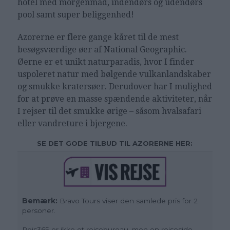
hotel med morgenmad, indendørs og udendørs
pool samt super beliggenhed!
Azorerne er flere gange kåret til de mest
besøgsværdige øer af National Geographic.
Øerne er et unikt naturparadis, hvor I finder
uspoleret natur med bølgende vulkanlandskaber
og smukke kratersøer. Derudover har I mulighed
for at prøve en masse spændende aktiviteter, når
I rejser til det smukke ørige – såsom hvalsafari
eller vandreture i bjergene.
SE DET GODE TILBUD TIL AZORERNE HER:
Bemærk:
Bravo Tours viser den samlede pris for 2
personer.
Rejs365 er ikke et rejsebureau, men en rejseside,