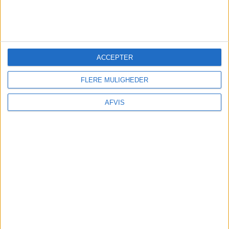
TRANSPORT
ACCEPTER
Transfer kan tilkøbes hos Bravo Tours.
FLERE MULIGHEDER
AFVIS
TURE OG OPLEVELSER
Der findes mange ture og oplevelser på
Azorerne. Se listen igennem og bestil nemt på
Getyourguide her: