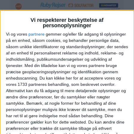
Vi respekterer beskyttelse af
personoplysninger
Vi og vores
partnere
gemmer og/eller får adgang til oplysninger
på en enhed, såsom cookies, og behandler personlige data,
såsom unikke identifikatorer og standardoplysninger, der sendes
af en enhed til personaliseret reklame og indhold, reklame- og
indholdsmåling, publikumsundersøgelser og udvikling af
tjenester.
Med din tilladelse kan vi og vores partnere bruge
præcise geoplaceringsoplysninger og identifikation gennem
enhedsscanning. Du kan klikke her for at acceptere vores og
Læs videre efter Annoncen
vores 1733 partneres behandling, som beskrevet ovenfor.
Annonce
Alternativt kan du få adgang til mere detaljerede oplysninger og
ændre dine præferencer, før du samtykker eller nægter
samtykke.
Bemærk, at nogle former for behandling af dine
personoplysninger muligvis ikke kræver dit samtykke, men du
har ret til at gøre indsigelse mod sådan behandling. Dine
PRISOVERSIGT
præferencer gælder kun for dette websted. Du kan ændre dine
præferencer eller trække dit samtykke tilbage på ethvert
BILLUND: 21. – 28. APR 25 (7 NÆTTER)