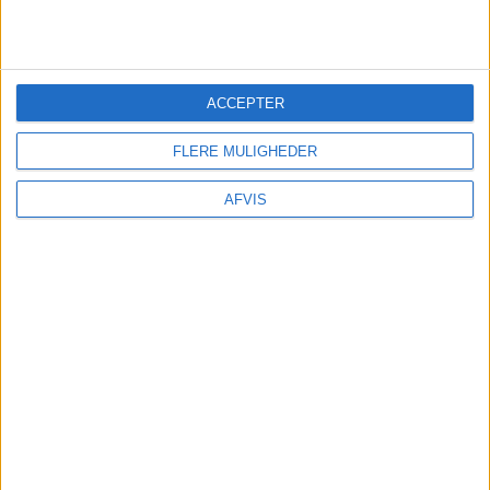
ACCEPTER
FLERE MULIGHEDER

AFVIS
SE MERE HER
Læs videre efter annoncen