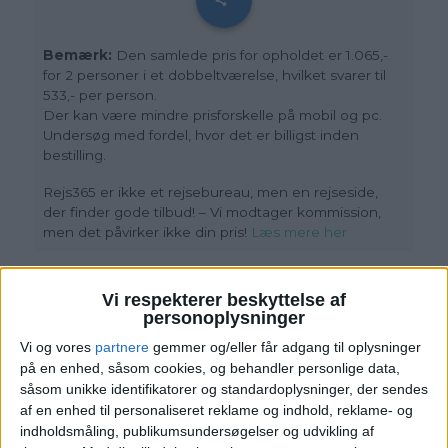
Bemærk:
Den samlede pris for opholdet er 1.065,-
for 2 personer i et dobbeltværelse, hvilket svarer til
533,- per person.
Der kan være mindre prisforskelle på mobil og pc.
Undersøg med fordel, hvor det er billigst inden
bestilling.
Rejs365 er ikke et rejsebureau, men en rejseside,
der finder gode tilbud! – Vi modtager kommission,
men det påvirker ikke din pris!
Læs mere her
Vi respekterer beskyttelse af
personoplysninger
Vi og vores
partnere
gemmer og/eller får adgang til oplysninger
på en enhed, såsom cookies, og behandler personlige data,
Læs videre efter annoncen
såsom unikke identifikatorer og standardoplysninger, der sendes
af en enhed til personaliseret reklame og indhold, reklame- og
Læs videre efter Annoncen
indholdsmåling, publikumsundersøgelser og udvikling af
Annonce