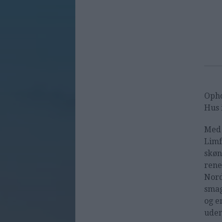
Opho
Hus 
Med 
Limf
skøn
rene 
Nord
smag
og e
uden