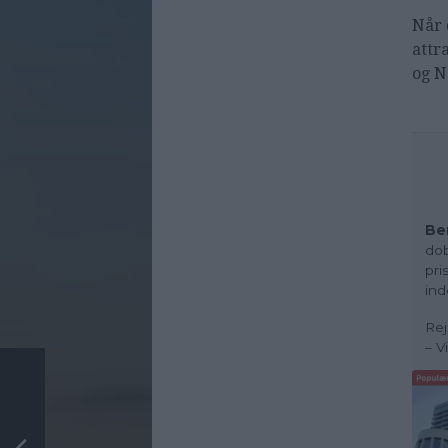
Når 
attr
og N
Be
dob
pri
ind
Rej
– V