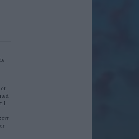
de
 et
 med
r i
kort
ker