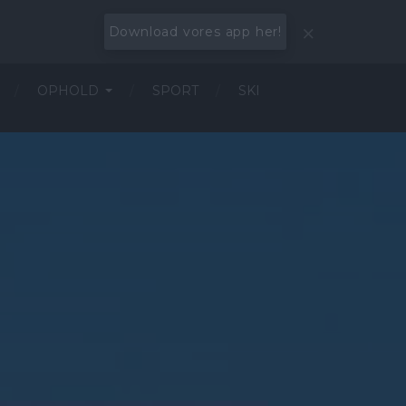
Download vores app her!
OPHOLD
SPORT
SKI