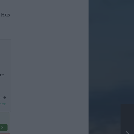
 Hus
dre
ud!
her