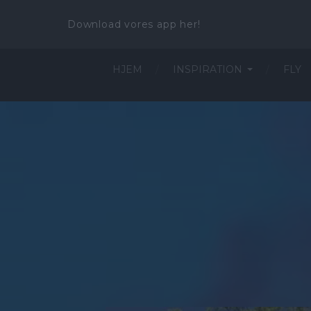
Download vores app her!
HJEM
INSPIRATION
FLY