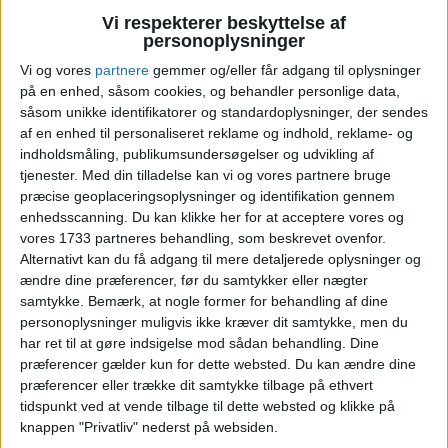
Vi respekterer beskyttelse af
personoplysninger
Vi og vores
partnere
gemmer og/eller får adgang til oplysninger
på en enhed, såsom cookies, og behandler personlige data,
såsom unikke identifikatorer og standardoplysninger, der sendes
af en enhed til personaliseret reklame og indhold, reklame- og
indholdsmåling, publikumsundersøgelser og udvikling af
tjenester.
Med din tilladelse kan vi og vores partnere bruge
præcise geoplaceringsoplysninger og identifikation gennem
enhedsscanning. Du kan klikke her for at acceptere vores og
vores 1733 partneres behandling, som beskrevet ovenfor.
Alternativt kan du få adgang til mere detaljerede oplysninger og
Hotel Royal Timmendorfer Strand har en
ændre dine præferencer, før du samtykker eller nægter
enestående beliggenhed lige ved Østersøens
samtykke.
Bemærk, at nogle former for behandling af dine
smukke kyst.
personoplysninger muligvis ikke kræver dit samtykke, men du
Det 4-stjernede hotel, skaber en hyggelig og
har ret til at gøre indsigelse mod sådan behandling. Dine
præferencer gælder kun for dette websted. Du kan ændre dine
personlig atmosfære med komfortable værelser og
præferencer eller trække dit samtykke tilbage på ethvert
service i topklasse. Om morgenen kan du starte
tidspunkt ved at vende tilbage til dette websted og klikke på
dagen med en overdådig morgenmadsbuffet, der
knappen "Privatliv" nederst på websiden.
har alt fra friske rundstykker og pålæg til lokale