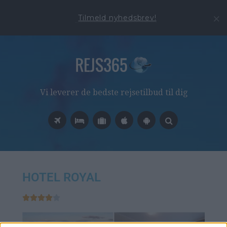
Tilmeld nyhedsbrev!
Vi leverer de bedste rejsetilbud til dig
HOTEL ROYAL




