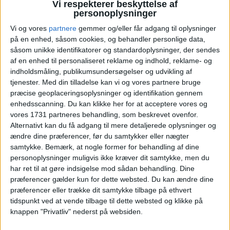
Vi respekterer beskyttelse af
personoplysninger
Vi og vores
partnere
gemmer og/eller får adgang til oplysninger
på en enhed, såsom cookies, og behandler personlige data,
såsom unikke identifikatorer og standardoplysninger, der sendes
af en enhed til personaliseret reklame og indhold, reklame- og
indholdsmåling, publikumsundersøgelser og udvikling af
tjenester.
Med din tilladelse kan vi og vores partnere bruge
præcise geoplaceringsoplysninger og identifikation gennem
enhedsscanning. Du kan klikke her for at acceptere vores og
vores 1731 partneres behandling, som beskrevet ovenfor.
Alternativt kan du få adgang til mere detaljerede oplysninger og
ændre dine præferencer, før du samtykker eller nægter
Celle er en super hyggelig by med mere end 500
samtykke.
Bemærk, at nogle former for behandling af dine
bindingsværkshuse, hvor mange stammer helt
personoplysninger muligvis ikke kræver dit samtykke, men du
tilbage fra 1500-tallet. Op igennem historien har
har ret til at gøre indsigelse mod sådan behandling. Dine
lykken tilsmilet Celle og byen er sluppet billigt fra
præferencer gælder kun for dette websted. Du kan ændre dine
tidernes mange krige. Derfor står de mange
præferencer eller trække dit samtykke tilbage på ethvert
fredede og velbevarede bindingsværkshuse intakt
tidspunkt ved at vende tilbage til dette websted og klikke på
knappen "Privatliv" nederst på websiden.
og danner en historisk tidslomme og en meget
stemningsfuld ramme for en weekendtur.