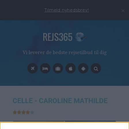
Tilmeld nyhedsbrev!
Vi leverer de bedste rejsetilbud til dig
CELLE - CAROLINE MATHILDE




