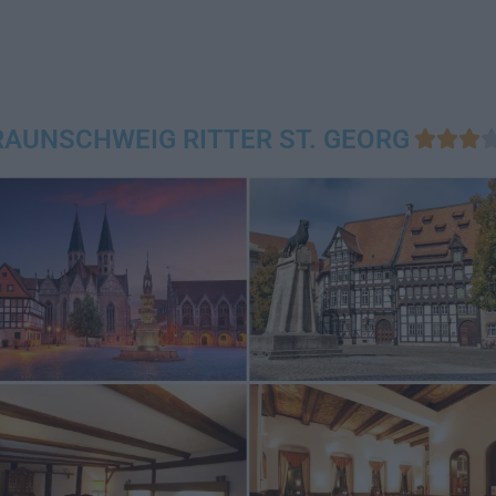
RAUNSCHWEIG RITTER ST. GEORG


