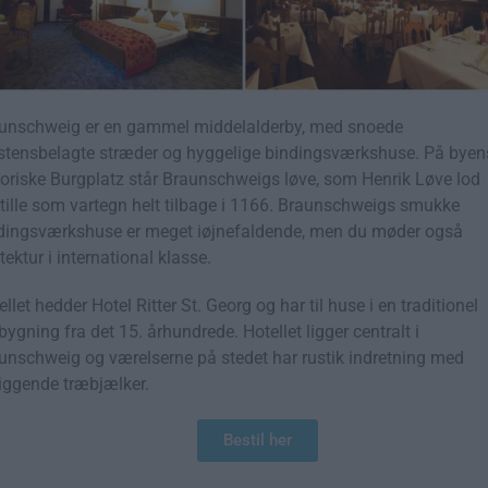
unschweig er en gammel middelalderby, med snoede
stensbelagte stræder og hyggelige bindingsværkshuse. På byen
toriske Burgplatz står Braunschweigs løve, som Henrik Løve lod
tille som vartegn helt tilbage i 1166. Braunschweigs smukke
dingsværkshuse er meget iøjnefaldende, men du møder også
itektur i international klasse.
ellet hedder Hotel Ritter St. Georg og har til huse i en traditionel
bygning fra det 15. århundrede. Hotellet ligger centralt i
unschweig og værelserne på stedet har rustik indretning med
tliggende træbjælker.
Bestil her