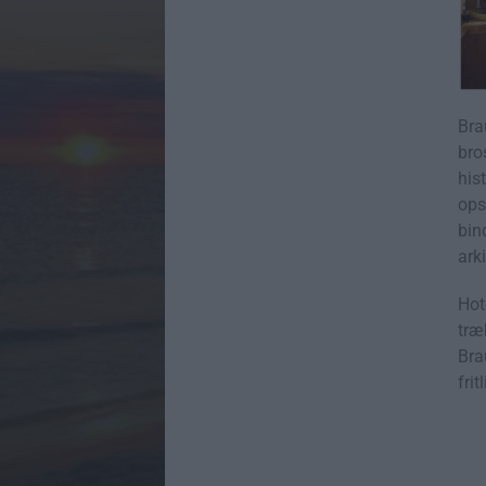
Bra
bro
his
ops
bin
ark
Hot
træ
Bra
fri